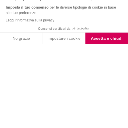
VALUTA LA RICETTA
0 voti
★ 1
★★ 2
★★★ 3
★★★★ 4
★★★★★ 5
ALTRE RICETTE
RICETTE LIGHT
Matcha latte freddo proteico