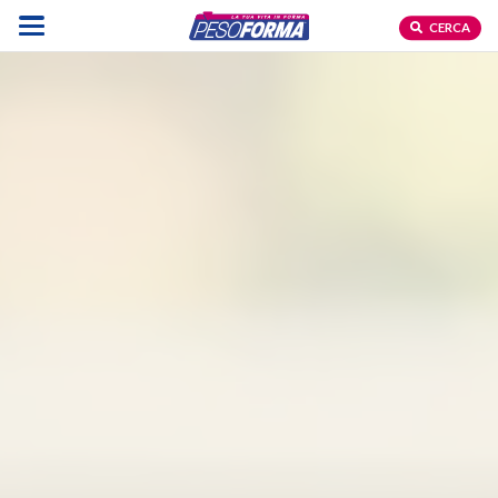
CERCA