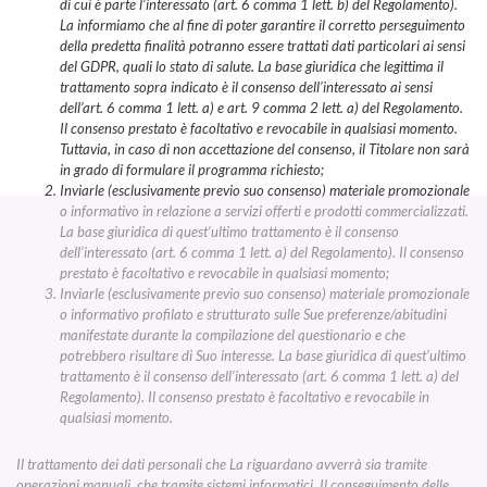
di cui è parte l’interessato (art. 6 comma 1 lett. b) del Regolamento).
La informiamo che al fine di poter garantire il corretto perseguimento
della predetta finalità potranno essere trattati dati particolari ai sensi
del GDPR, quali lo stato di salute. La base giuridica che legittima il
trattamento sopra indicato è il consenso dell’interessato ai sensi
dell’art. 6 comma 1 lett. a) e art. 9 comma 2 lett. a) del Regolamento.
Il consenso prestato è facoltativo e revocabile in qualsiasi momento.
Tuttavia, in caso di non accettazione del consenso, il Titolare non sarà
in grado di formulare il programma richiesto;
Inviarle (esclusivamente previo suo consenso) materiale promozionale
o informativo in relazione a servizi offerti e prodotti commercializzati.
La base giuridica di quest’ultimo trattamento è il consenso
dell’interessato (art. 6 comma 1 lett. a) del Regolamento). Il consenso
prestato è facoltativo e revocabile in qualsiasi momento;
Inviarle (esclusivamente previo suo consenso) materiale promozionale
o informativo profilato e strutturato sulle Sue preferenze/abitudini
manifestate durante la compilazione del questionario e che
potrebbero risultare di Suo interesse. La base giuridica di quest’ultimo
trattamento è il consenso dell’interessato (art. 6 comma 1 lett. a) del
Regolamento). Il consenso prestato è facoltativo e revocabile in
qualsiasi momento.
Il trattamento dei dati personali che La riguardano avverrà sia tramite
operazioni manuali, che tramite sistemi informatici. Il conseguimento delle