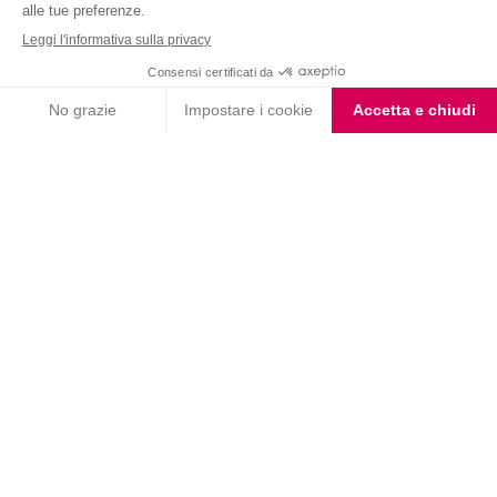
Nutrition & Sante' Italia Spa
via Gioacchino Rossini 1/A
20045 Lainate (MI)
Servizio consumatori:
800-018124
Contatti
ORDINI TELEFONICI
800-018124
PRODOTTI
LE LINEE