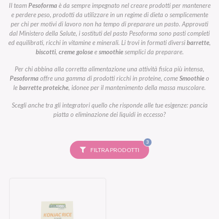
Il team
Pesoforma
è da sempre impegnato nel creare prodotti per mantenere
e perdere peso, prodotti da utilizzare in un regime di dieta o semplicemente
per chi per motivi di lavoro non ha tempo di preparare un pasto. Approvati
dal Ministero della Salute, i sostituti del pasto Pesoforma sono pasti completi
ed equilibrati, ricchi in vitamine e minerali. Li trovi in formati diversi
barrette
,
biscotti
,
creme golose
e
smoothie
semplici da preparare.
Per chi abbina alla corretta alimentazione una attività fisica più intensa,
Pesoforma
offre una gamma di prodotti ricchi in proteine, come
Smoothie
o
le
barrette proteiche
, idonee per il mantenimento della massa muscolare.
Scegli anche tra gli integratori quello che risponde alle tue esigenze: pancia
piatta o eliminazione dei liquidi in eccesso?
FILTRI
3
SELEZIONATI
FILTRA PRODOTTI