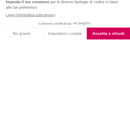
Nutrition & Sante' Italia Spa
via Gioacchino Rossini 1/A
20045 Lainate (MI)
Servizio consumatori:
800-018124
Contatti
ORDINI TELEFONICI
800-018124
PRODOTTI