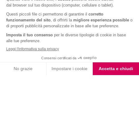
Seguici su @pesoforma_officialpage