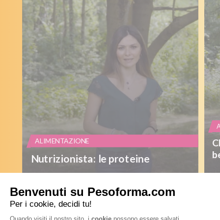
ALIMENTAZIONE
C
b
Nutrizionista: le proteine
LEGGI