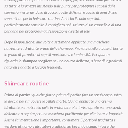
su tutte le lunghezze insistendo sulle punte per proteggere i capelli dalle
aggressioni esterne. L’olio di cocco, quello di Argan e quello di semi di lino
sono ottimi per la hair-care routine. A chi ha il cuoio capelluto
particolarmente sensibile, è consigliato poi l’utilizzo di un
cappello o di una
bandana
per proteggersi dall’esposizione diretta al sole.
Dopo l’esposizione:
due volte a settimana applicate una
maschera
nutriente e idratante
prima dello shampoo. Provate quella a base di karité
in grado di garantire ai capelli morbidezza e luminosità. Per quanto
riguarda lo
shampoo sceglietene uno neutro delicato
, a base di ingredienti
naturali e adatto a lavaggi frequenti.
Skin-care routine
Prima di partire:
qualche giorno prima di partire fate un
scrub
corpo sotto
la doccia per rimuovere le cellule morte. Quindi applicate una
crema
idratante
per nutrire la pelle in profondità. Per il viso optate per uno
scrub
delicato
e a seguire per una
maschera purificante
per eliminare le impurità.
Anche l’alimentazione è importante, consumate
5 porzioni tra frutta e
verdura
al giorno e idratatevi a sufficienza bevendo acqua, infusi e the