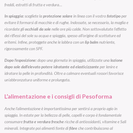
freddi, estratti di frutta e verdura…
In spiaggia:
scegliete la
protezione solare
in linea con il vostro
fototipo
per
evitare il formarsi di macchie e di rughe. Indossate, se necessario, la maglia e
ricordate gli
occhiali da sole
nelle ore più calde. Non sottovalutate l’effetto
dei riflessi del sole su acqua e spiaggia, spesso all’origine di scottature ed
eritemi. Infine, proteggete anche le labbra con un
lip balm
nutriente,
rigorosamente con SPF.
Dopo l’esposizione:
dopo una giornata in spiaggia, utilizzate una
lozione
dopo sole dall’elevato potere idratante ed elasticizzante
per lenire e
idratare la pelle in profondità. Oltre a calmare eventuali rossori favorisce
un’abbronzatura uniforme e prolungata.
L’alimentazione e i consigli di Pesoforma
Anche l’alimentazione è importantissima per sentirsi a proprio agio in
spiaggia. In estate per la bellezza di pelle, capelli e corpo è fondamentale
consumare
frutta e verdura fresche
ricche di antiossidanti, vitamine e Sali
minerali. Integrate poi alimenti fonte di
fibre
che contribuiscono al