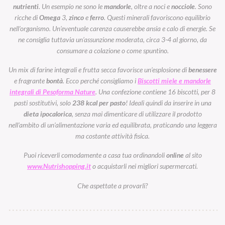
nutrienti
. Un esempio ne sono le
mandorle
, oltre a noci e
nocciole
. Sono
ricche di
Omega
3,
zinco
e
ferro
. Questi minerali favoriscono equilibrio
nell’organismo. Un’eventuale carenza causerebbe ansia e calo di energie. Se
ne consiglia tuttavia un’assunzione moderata, circa 3-4 al giorno, da
consumare a colazione o come spuntino.
Un mix di farine integrali e frutta secca favorisce un’esplosione di
benessere
e fragrante
bontà
. Ecco perché consigliamo i
Biscotti miele e mandorle
integrali di Pesoforma Nature
. Una confezione contiene 16 biscotti, per 8
pasti sostitutivi, solo
238 kcal per pasto
! Ideali quindi da inserire in una
dieta ipocalorica
, senza mai dimenticare di utilizzare il prodotto
nell’ambito di un’alimentazione varia ed equilibrata, praticando una leggera
ma costante attività fisica.
Puoi riceverli comodamente a casa tua ordinandoli
online
al sito
www.Nutrishopping.it
o acquistarli nei migliori supermercati.
Che aspettate a provarli?