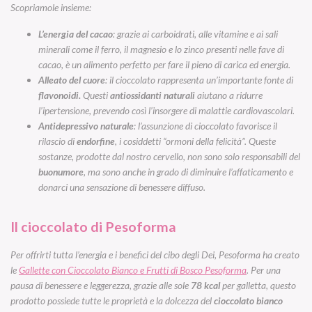
Scopriamole insieme:
L’energia del cacao
: grazie ai carboidrati, alle vitamine e ai sali
minerali come il ferro, il magnesio e lo zinco presenti nelle fave di
cacao, è un alimento perfetto per fare il pieno di carica ed energia.
Alleato del cuore
: il cioccolato rappresenta un’importante fonte di
flavonoidi.
Questi
antiossidanti naturali
aiutano a ridurre
l’ipertensione, prevendo così l’insorgere di malattie cardiovascolari.
Antidepressivo naturale
: l’assunzione di cioccolato favorisce il
rilascio di
endorfine
, i cosiddetti “ormoni della felicità”. Queste
sostanze, prodotte dal nostro cervello, non sono solo responsabili del
buonumore
, ma sono anche in grado di diminuire l’affaticamento e
donarci una sensazione di benessere diffuso.
Il cioccolato di Pesoforma
Per offrirti tutta l’energia e i benefici del cibo degli Dei, Pesoforma ha creato
le
Gallette con Cioccolato Bianco e Frutti di Bosco Pesoforma
. Per una
pausa di benessere e leggerezza, grazie alle sole
78 kcal
per galletta, questo
prodotto possiede tutte le proprietà e la dolcezza del
cioccolato bianco