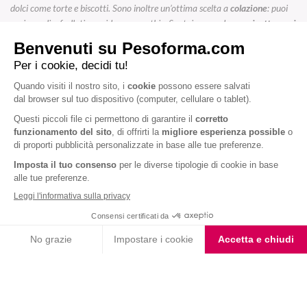
dolci come torte e biscotti. Sono inoltre un’ottima scelta a
colazione
: puoi
aggiungerli a frullati, porridge o smoothie. Se stai cercando una
ricetta con i
datteri per la colazione
, scopri lo
Smoothie Pesoforma con Datteri e
Nocciole
Nel mondo del salato, i datteri si sposano perfettamente con
formaggi
stagionati, creando un contrasto di sapori irresistibile. Sono un’aggiunta
sorprendente anche nelle
insalate
, nelle
salse
per condire piatti di carne o
nelle preparazioni mediorientali come il
tajine
, dove donano una nota dolce
che bilancia le spezie. Sono poi un must nei
menù natalizi
, spesso ripieni.
Infine, sono perfetti anche “al naturale” come semplice
spuntino energetico
di metà giornata, avendo cura di non esagerare nelle dosi. Sono
particolarmente indicati nella
dieta per gli sportivi
, specialmente pre o post
allenamento.
Controindicazioni
I datteri non presentano particolari
effetti collaterali
. Come detto, la dose
giornaliera non dovrebbe superare 2-3 bacche. A causa dell’elevato