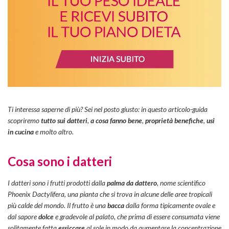
Ti interessa saperne di più? Sei nel posto giusto: in questo articolo-guida
scopriremo
tutto sui datteri
,
a cosa fanno bene
,
proprietà benefiche
,
usi
in cucina
e molto altro.
Cosa sono i datteri
I datteri sono i frutti prodotti dalla
palma da dattero
, nome scientifico
Phoenix Dactylifera, una pianta che si trova in alcune delle aree tropicali
più calde del mondo. Il frutto è una
bacca
dalla forma tipicamente ovale e
dal sapore
dolce
e gradevole al palato, che prima di essere consumata viene
solitamente fatta
essiccare
al sole in modo da aumentare la concentrazione