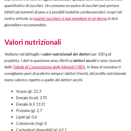
quantitativo di zuccheri. Un consumo eccessivo di zuccheri può portare
infatti ad aumenti di peso e a possibili malattie cardiovascolari: scopri nel
nostro articolo su
quanto zucchero si può mangiare in un giorno
le dosi
giornaliere raccomandate.
Valori nutrizionali
Vediamo nel dettaglio i
valori nutrizionali dei datteri
per 100 g di
prodotto. I dati in questione sono riferiti ai
datteri secchi
e sono ricavati
dalle
Tabelle di Composizione degli Alimenti CREA
. In linea di massima ti
consigliamo però di preferire sempre i datteri freschi, dal profilo nutrizionale
meno calorico
rispetto a quello dei datteri secchi.
Acqua (g): 22,3
Energia (kcal): 270
Energia (kJ) 1131
Proteine (g): 2,7
Lipidi (g): 0,6
Colesterolo (mg): 0
Carboidrati disponibili (g): 63,1