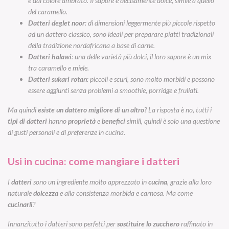
e dal colore ambrato. Il sapore è decisamente dolce, simile a quello
del caramello.
Datteri deglet noor
: di dimensioni leggermente più piccole rispetto
ad un dattero classico, sono ideali per preparare piatti tradizionali
della tradizione nordafricana a base di carne.
Datteri halawi
: una delle varietà più dolci, il loro sapore è un mix
tra caramello e miele.
Datteri sukari rotan
: piccoli e scuri, sono molto morbidi e possono
essere aggiunti senza problemi a smoothie, porridge e frullati.
Ma quindi
esiste un dattero migliore di un altro
? La risposta è no, tutti i
tipi di datteri
hanno
proprietà
e
benefici
simili, quindi è solo una questione
di gusti personali e di preferenze in cucina.
Usi in cucina: come mangiare i datteri
I
datteri
sono un ingrediente molto apprezzato in
cucina
, grazie alla loro
naturale
dolcezza
e alla consistenza morbida e carnosa. Ma come
cucinarli
?
Innanzitutto i datteri sono perfetti per
sostituire lo zucchero
raffinato in