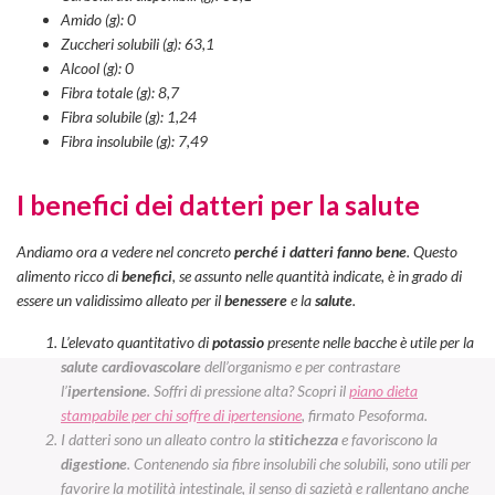
Amido (g): 0
Zuccheri solubili (g): 63,1
Alcool (g): 0
Fibra totale (g): 8,7
Fibra solubile (g): 1,24
Fibra insolubile (g): 7,49
I benefici dei datteri per la salute
Andiamo ora a vedere nel concreto
perché i datteri fanno bene
. Questo
alimento ricco di
benefici
, se assunto nelle quantità indicate, è in grado di
essere un validissimo alleato per il
benessere
e la
salute
.
L’elevato quantitativo di
potassio
presente nelle bacche è utile per la
salute cardiovascolare
dell’organismo e per
contrastare
l’
ipertensione
. Soffri di pressione alta? Scopri il
piano dieta
stampabile per chi soffre di ipertensione
, firmato Pesoforma.
I datteri sono un alleato contro la
stitichezza
e favoriscono la
digestione
.
Contenendo sia fibre insolubili che solubili, sono
utili per
favorire la motilità intestinale, il senso di sazietà
e rallentano anche