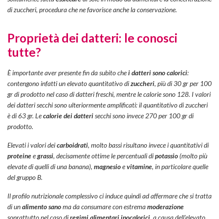
di zuccheri, procedura che ne favorisce anche la conservazione.
Proprietà dei datteri: le conosci
tutte?
È importante aver presente fin da subito che
i datteri sono calorici
:
contengono infatti un elevato quantitativo di
zuccheri
, più di 30 gr per 100
gr di prodotto nel caso di datteri freschi, mentre le calorie sono 128. I valori
dei datteri secchi sono ulteriormente amplificati: il quantitativo di zuccheri
è di
63
gr. Le
calorie dei datteri
secchi sono invece 270 per 100 gr di
prodotto.
Elevati i valori dei
carboidrati
, molto bassi risultano invece i quantitativi di
proteine
e
grassi
, decisamente ottime le percentuali di
potassio
(molto più
elevate di quelli di una banana),
magnesio
e
vitamine
, in particolare quelle
del gruppo B.
Il profilo nutrizionale complessivo ci induce quindi ad affermare che si tratta
di un
alimento sano
ma da consumare con estrema
moderazione
soprattutto nel caso di
regimi alimentari ipocalorici
, a causa dell’elevato