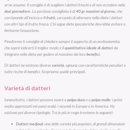
se ne assume.
Il consiglio è di scegliere i datteri freschi e di
non eccedere nelle
dosi giornaliere
. La porzione consigliata è di
40
gr massimi al giorno
, che
corrisponde all’incirca a
4
frutti,
cercando di alternare nella dieta i datteri
con altri tipi di frutta fresca. Chi segue diete ipocaloriche dovrebbe evitare o
limitarne l’assunzione.
Pesoforma ti consiglia di chiedere sempre il supporto di un professionista,
che saprà indicarti il miglior modo e il
quantitativo ideale di datteri
da
integrare nella dieta per godere al massimo dei loro
benefici
.
Di datteri ne esistono diverse
varietà
, ognuna con caratteristiche peculiari e
tutte ricche di benefici. Scopriamo quelle principali.
Varietà di datteri
Innanzitutto, i datteri possono essere a
polpa dura
o a
polpa molle
: i primi
molto apprezzati nei paesi arabi, i secondi in Europa e in America. Ne
esistono poi diverse tipologie. Tra le più in voga troviamo le seguenti:
Datteri medjoul
: una delle varietà più popolari, di grandi dimensioni