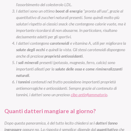
l’assorbimento del colesterolo LDL.
I datteri sono un ottimo
boost di energia
“pronta all’uso”, grazie al
quantitativo di zuccheri naturali presenti. Sono quindi molto più
salutari rispetto ai classici snack che contengono calorie vuote, ma è
importante ricordarsi di non abusarne. In particolare, risultano
decisamente adatti per gli sportivi.
I datteri contengono
carotenoidi
e
vitamina A
, utili per migliorare la
salute degli occhi
e quindi la vista. Gli stessi carotenoidi dispongono
anche di preziose
proprietà antiossidanti
.
I
sali minerali
presenti (potassio, magnesio, ferro, calcio) sono
importanti alleati per la
salute delle ossa e
come rimineralizzanti
naturali
.
I
tannini
contenuti nel frutto possiedono importanti proprietà
antiemorragiche e antiossidanti. Sempre grazie al contenuto di
tannini, i datteri sono un prezioso
cibo antinfiammatorio
.
Quanti datteri mangiare al giorno?
Dopo questa panoramica, è del tutto lecito chiedersi se
i datteri fanno
ingrassare
oppure no. La risposta è semplice: dipende dal
quantitativo
che