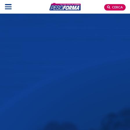
CERCA