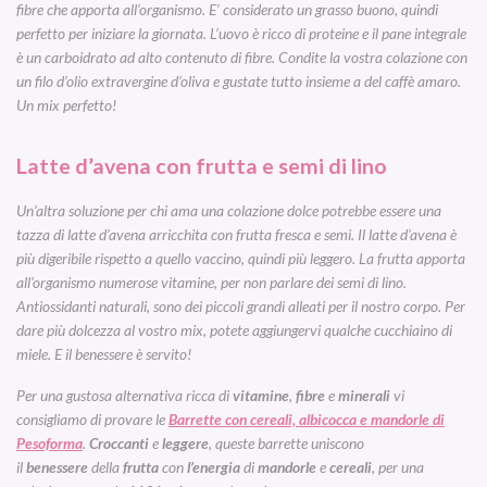
fibre che apporta all’organismo. E’ considerato un grasso buono, quindi
perfetto per iniziare la giornata. L’uovo è ricco di proteine e il pane integrale
è un carboidrato ad alto contenuto di fibre. Condite la vostra colazione con
un filo d’olio extravergine d’oliva e gustate tutto insieme a del caffè amaro.
Un mix perfetto!
Latte d’avena con frutta e semi di lino
Un’altra soluzione per chi ama una colazione dolce potrebbe essere una
tazza di latte d’avena arricchita con frutta fresca e semi. Il latte d’avena è
più digeribile rispetto a quello vaccino, quindi più leggero. La frutta apporta
all’organismo numerose vitamine, per non parlare dei semi di lino.
Antiossidanti naturali, sono dei piccoli grandi alleati per il nostro corpo. Per
dare più dolcezza al vostro mix, potete aggiungervi qualche cucchiaino di
miele. E il benessere è servito!
Per una gustosa alternativa ricca di
vitamine
,
fibre
e
minerali
vi
consigliamo di provare le
Barrette con cereali, albicocca e mandorle di
Pesoforma
.
Croccanti
e
leggere
, queste barrette uniscono
il
benessere
della
frutta
con
l’energia
di
mandorle
e
cereali
, per una