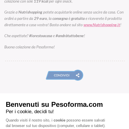
colazione con sole
119
kcal
per ogni snack.
Grazie a
Nutrishopping
potete acquistarle online senza uscire da casa. Con
ordini a partire da
29
euro
, la
consegna
è
gratuita
e riceverete il prodotto
direttamente a casa vostra! Basta andare sul sito
www.Nutrishopping.it
!
Che aspettate?
#iorestoacasa
e
#andràtuttobene
!
Buona colazione da Pesoforma!
ARTICOLI CORRELATI