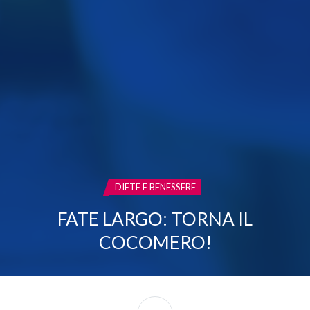
CATEGORIA:
DIETE E BENESSERE
FATE LARGO: TORNA IL
COCOMERO!