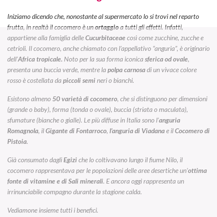
Iniziamo dicendo che, nonostante al supermercato lo si trovi nel reparto
frutta, in realtà il cocomero è un
ortaggio
a tutti gli effetti. Infatti,
appartiene alla famiglia delle
Cucurbitaceae
così come zucchine, zucche e
cetrioli. Il cocomero, anche chiamato con l’appellativo “anguria”, è originario
dell’
Africa tropicale.
Noto per la sua forma iconica
sferica od ovale
,
presenta una buccia verde, mentre la
polpa carnosa
di un vivace colore
rosso è costellata da
piccoli semi
neri o bianchi.
Esistono almeno
50 varietà di cocomero
, che si distinguono per dimensioni
(grande o baby), forma (tonda o ovale), buccia (striata o maculata),
sfumature (bianche o gialle). Le più diffuse in Italia sono l’
anguria
Romagnola
, il
Gigante di Fontarroco
,
l’anguria di Viadana
e il
Cocomero di
Pistoia
.
Già consumato dagli
Egizi
che lo coltivavano lungo il fiume Nilo, il
cocomero rappresentava per le popolazioni delle aree desertiche un’
ottima
fonte di vitamine e di Sali minerali
. E ancora oggi rappresenta un
irrinunciabile compagno durante la stagione calda.
Vediamone insieme tutti i benefici.