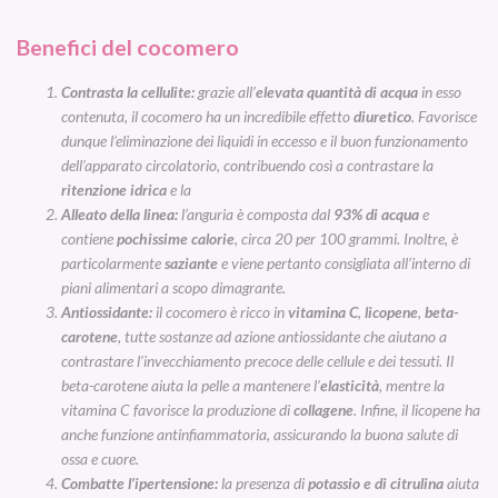
Benefici del cocomero
Contrasta la cellulite:
grazie all’
elevata quantità di acqua
in esso
contenuta, il cocomero ha un incredibile effetto
diuretico
. Favorisce
dunque l’eliminazione dei liquidi in eccesso e il buon funzionamento
dell’apparato circolatorio, contribuendo così a contrastare la
ritenzione idrica
e la
Alleato della linea:
l’anguria è composta dal
93% di acqua
e
contiene
pochissime calorie
, circa 20 per 100 grammi. Inoltre, è
particolarmente
saziante
e viene pertanto consigliata all’interno di
piani alimentari a scopo dimagrante.
Antiossidante:
il cocomero è ricco in
vitamina C
,
licopene
,
beta-
carotene
, tutte sostanze ad azione antiossidante che aiutano a
contrastare l’invecchiamento precoce delle cellule e dei tessuti. Il
beta-carotene aiuta la pelle a mantenere l’
elasticità
, mentre la
vitamina C favorisce la produzione di
collagene
. Infine, il licopene ha
anche funzione antinfiammatoria, assicurando la buona salute di
ossa e cuore.
Combatte l’ipertensione:
la presenza di
potassio e di citrulina
aiuta