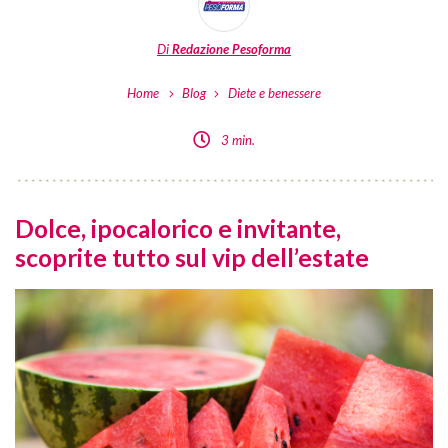
Di
Redazione Pesoforma
Home
Blog
Diete e benessere
3 min.
Dolce, ipocalorico e invitante,
scoprite tutto sul vip dell’estate