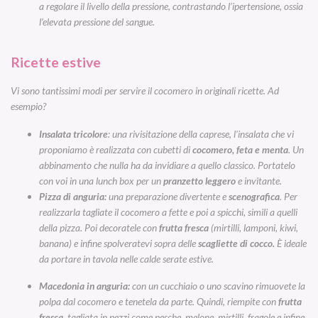
a regolare il livello della pressione, contrastando l’ipertensione, ossia
l’elevata pressione del sangue.
Ricette estive
Vi sono tantissimi modi per servire il cocomero in originali ricette. Ad
esempio?
Insalata tricolore
: una rivisitazione della caprese, l’insalata che vi
proponiamo è realizzata con cubetti di
cocomero, feta e menta
. Un
abbinamento che nulla ha da invidiare a quello classico. Portatelo
con voi in una lunch box per un
pranzetto leggero
e invitante.
Pizza di anguria:
una preparazione divertente e
scenografica
. Per
realizzarla tagliate il cocomero a fette e poi a spicchi, simili a quelli
della pizza. Poi decoratele con
frutta fresca
(mirtilli, lamponi, kiwi,
banana) e infine spolveratevi sopra delle
scagliette di cocco.
È ideale
da portare in tavola nelle calde serate estive.
Macedonia in anguria:
con un cucchiaio o uno scavino rimuovete la
polpa dal cocomero e tenetela da parte. Quindi, riempite con
frutta
fresca
, tagliata in pezzi come pesche, melone, mirtilli, fragole e infine