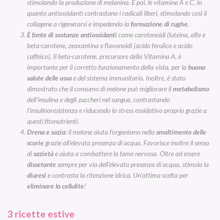
stimolando la produzione di melanina. E poi, le vitamine A e C, in
quanto antiossidanti contrastano i radicali liberi, stimolando così il
collagene a rigenerarsi e impedendo la
formazione di rughe
.
È fonte di sostanze antiossidanti
come carotenoidi (luteina, alfa e
beta-carotene, zeaxantina e flavonoidi (acido ferulico e acido
caffeico). Il beta-carotene, precursore della Vitamina A, è
importante per il corretto funzionamento della vista, per la
buona
salute delle ossa
e del sistema immunitario. Inoltre, è stato
dimostrato che il consumo di melone può migliorare il
metabolismo
dell’insulina e degli zuccheri nel sangue, contrastando
l’insulinoresistenza e riducendo lo stress ossidativo proprio grazie a
questi fitonutrienti.
Drena e sazia:
il melone aiuta l’organismo nello
smaltimento delle
scorie
grazie all’elevata presenza di acqua. Favorisce inoltre il senso
di
sazietà
e aiuta a combattere la fame nervosa. Oltre ad essere
dissetante
sempre per via dell’elevata presenza di acqua, stimola la
diuresi
e contrasta la ritenzione idrica. Un’ottima scelta per
eliminare la cellulite
!
3 ricette estive