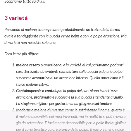
Scopriamo tutto su di lui!
3 varietà
Pensando al melone, immaginiamo probabilmente un frutto dalla forma
ovale o tondeggiante con la buccia verde-beige e con la polpa arancione. Ma
di varietà non ne esiste solo una.
Ecco le tre più diffuse:
melone retato o americano:
è la varietà di cui parlavamo poc’anzi
caratterizzata da evidenti
scanalature
sulla buccia e da una polpa
succosa e
aromatica
di un arancione intenso. Quello americano è il
tipico melone estivo.
Cantaloupensis o cantalupo:
la polpa del cantalupo è anch’essa
arancione,
profumata
e succosa e la sua buccia è tendente al giallo.
La stagione migliore per gustarlo va da
giugno a settembre
.
Inodorus o melone
d’inverno:
come lo sottintende il nome, questo è
il melone disponibile nei mesi invernali, ma in realtà lo si può trovare
già da settembre. È facilmente riconoscibile per la
pelle liscia
, gialla e
per il caratteristico colore
bianco della polpa
. Il gusto è meno dolce