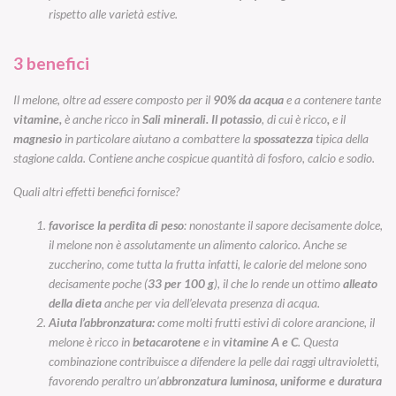
rispetto alle varietà estive.
3 benefici
Il melone, oltre ad essere composto per il
90% da acqua
e a contenere tante
vitamine,
è anche ricco in
Sali minerali. Il potassio
, di cui è ricco
,
e il
magnesio
in particolare aiutano a combattere la
spossatezza
tipica della
stagione calda. Contiene anche cospicue quantità di fosforo, calcio e sodio.
Quali altri effetti benefici fornisce?
favorisce la perdita di peso
: nonostante il sapore decisamente dolce,
il melone non è assolutamente un alimento calorico. Anche se
zuccherino, come tutta la frutta infatti, le calorie del melone sono
decisamente poche (
33 per 100 g
), il che lo rende un ottimo
alleato
della dieta
anche per via dell’elevata presenza di acqua.
Aiuta l’abbronzatura:
come molti frutti estivi di colore arancione, il
melone è ricco in
betacarotene
e in
vitamine A e C
. Questa
combinazione contribuisce a difendere la pelle dai raggi ultravioletti,
favorendo peraltro un’
abbronzatura luminosa, uniforme e duratura