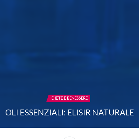
CATEGORIA:
DIETE E BENESSERE
OLI ESSENZIALI: ELISIR NATURALE