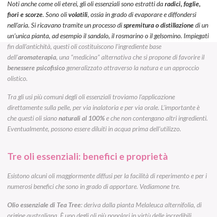
Noti anche come oli eterei, gli oli essenziali sono estratti da
radici, foglie,
fiori e scorze
. Sono oli
volatili
, ossia in grado di evaporare e diffondersi
nell’aria. Si ricavano tramite un processo di
spremitura o distillazione
di un
un’unica pianta, ad esempio il sandalo, il rosmarino o il gelsomino. Impiegati
fin dall’antichità, questi oli costituiscono l’ingrediente base
dell’
aromaterapia
, una “medicina” alternativa che si propone di favorire il
benessere psicofisico
generalizzato attraverso la natura e un approccio
olistico.
Tra gli usi più comuni degli oli essenziali troviamo l’applicazione
direttamente sulla pelle, per via inalatoria e per via orale. L’importante è
che questi oli siano
naturali al 100%
e che non contengano altri ingredienti.
Eventualmente, possono essere diluiti in acqua prima dell’utilizzo.
Tre oli essenziali: benefici e proprietà
Esistono alcuni oli maggiormente diffusi per la facilità di reperimento e per i
numerosi benefici che sono in grado di apportare. Vediamone tre.
Olio essenziale di Tea Tree
: deriva dalla pianta
Melaleuca alternifolia
, di
origine australiana. È uno degli oli più popolari in virtù delle incredibili