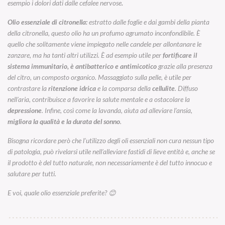
esempio i dolori dati dalle cefalee nervose
.
Olio essenziale di citronella:
estratto dalle foglie e dai gambi della pianta
della citronella, questo olio ha un profumo agrumato inconfondibile. È
quello che solitamente viene impiegato nelle candele per allontanare le
zanzare, ma ha tanti altri utilizzi. È ad esempio utile per
fortificare il
sistema immunitario, è antibatterico e antimicotico
grazie alla presenza
del citro, un composto organico. Massaggiato sulla pelle, è utile per
contrastare la
ritenzione idrica
e la comparsa della
cellulite
. Diffuso
nell’aria, contribuisce a favorire la salute mentale e a ostacolare la
depressione
. Infine, così come la lavanda, aiuta ad alleviare l’ansia,
migliora la qualità e la durata del sonno
.
Bisogna ricordare però che l’utilizzo degli oli essenziali non cura nessun tipo
di patologia, può rivelarsi utile nell’alleviare fastidi di lieve entità e, anche se
il prodotto è del tutto naturale, non necessariamente è del tutto innocuo e
salutare per tutti.
E voi, quale olio essenziale preferite? 😊