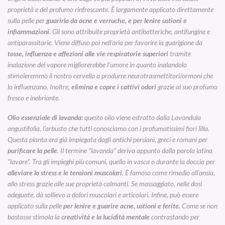
proprietà e del profumo rinfrescante. È largamente applicato direttamente
sulla pelle per
guarirla da acne e verruche, e per lenire ustioni e
infiammazioni
. Gli sono attribuite proprietà antibatteriche, antifungine e
antiparassitarie. Viene diffuso poi nell’aria per favorire la guarigione da
tosse, influenza e affezioni alle vie respiratorie superiori
tramite
inalazione del vapore migliorerebbe l’umore in quanto inalandolo
stimoleremmo il nostro cervello a produrre neurotrasmettitori/ormoni che
lo influenzano. Inoltre,
elimina e copre i cattivi odori
grazie al suo profumo
fresco e inebriante.
Olio essenziale di lavanda:
questo olio viene estratto dalla
Lavandula
angustifolia
, l’arbusto che tutti conosciamo con i profumatissimi fiori lilla.
Questa pianta era già impiegata dagli antichi persiani, greci e romani per
purificare la pelle
. Il termine “lavanda” deriva appunto dalla parola latina
“lavare”. Tra gli impieghi più comuni, quello in vasca o durante la doccia per
alleviare lo stress e le tensioni muscolari
. È famoso come rimedio all’ansia,
allo stress grazie alle sue proprietà calmanti. Se massaggiato, nelle dosi
adeguate, dà sollievo a dolori muscolari e articolari. Infine, può essere
applicato sulla pelle
per lenire e guarire acne, ustioni e ferite.
Come se non
bastasse stimola la
creatività e la lucidità mentale
contrastando per