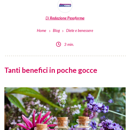
Di
Redazione Pesoforma
Home
Blog
Diete e benessere
3 min.
Tanti benefici in poche gocce