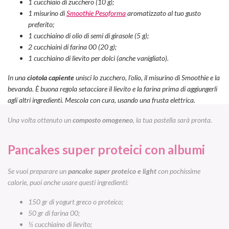
1 cucchiaio di zucchero
(10 g)
;
1 misurino di
Smoothie Pesoforma
aromatizzato al tuo gusto
preferito;
1 cucchiaino di olio di semi di girasole
(5 g)
;
2 cucchiai
ni
di farina 00
(20 g)
;
1 cucchiaino di lievito per dolci (anche vanigliato).
In una
ciotola capiente
unisci lo zucchero, l’olio, il misurino di Smoothie e la
bevanda. È buona regola setacciare il lievito e la farina prima di aggiungerli
agli altri ingredienti. Mescola con cura, usando una frusta elettrica.
Una volta ottenuto un
composto omogeneo
, la tua pastella sarà pronta.
Pancakes super proteici con albumi
Se vuoi preparare un
pancake super proteico e light
con pochissime
calorie, puoi anche usare questi ingredienti:
150 gr di yogurt greco o proteico;
50 gr di farina 00;
½ cucchiaino di lievito;