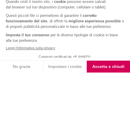
pastella dei pancake non cotta si conserva
fino a 2-3 giorni in frigorifero
.
Un metodo ancora più rapido per gustare i propri pancake proteici è quello
di prepararli nella propria giornata libera e
surgelarli
. Il risultato non sarà
fragrante come quello dei pancake appena cotti, ma la
colazione espressa
è
garantita.
ARTICOLI CORRELATI