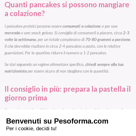
Quanti pancakes si possono mangiare
a colazione?
I pancakes proteici possono essere
consumati a colazione
o per una
merenda
o uno snack goloso. Si consiglia di consumarli a piacere, circa
2-3
volte la settimana
, per un totale complessivo di
70-80 grammi a porzione
.
Il che dovrebbe risultare in circa
2
-4 pancakes a pasto, con le relative
guarnizioni.
Per lo spuntino ridurre il numero a 1-2 pancakes.
Se stai seguendo un regime alimentare specifico,
chiedi sempre alla tua
nutrizionista
per essere sicuro di non sbagliare con le quantità.
Il consiglio in più: prepara la pastella il
giorno prima
Il pancake proteico e light può sembrare la colazione dei sogni, ma molte
persone si chiedono:
chi ha tempo la mattina di prepararli?
Niente paura.
Il vantaggio di queste ricette è che la pastella può essere
preparata il giorno
prima e cotta al momento
, mentre ci si gusta un buon caffè o un ginseng. La