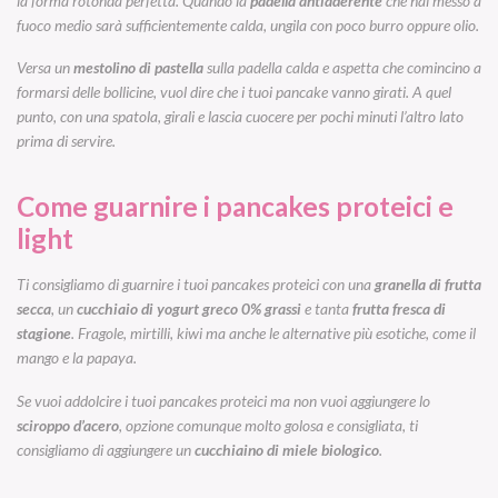
la forma rotonda perfetta. Quando la
padella antiaderente
che hai messo a
fuoco medio sarà sufficientemente calda, ungila con poco
burro
oppure olio.
Versa un
mestolino di pastella
sulla padella calda e aspetta che comincino a
formarsi delle bollicine, vuol dire che i tuoi pancake vanno girati. A quel
punto, con una spatola, girali e lascia cuocere per pochi minuti l’altro lato
prima di servire.
Come guarnire i pancakes proteici e
light
Ti consigliamo di guarnire i tuoi pancakes proteici con
una
granella
di frutta
secca
, un
cucchiaio di yogurt greco 0% grassi
e tanta
frutta fresca di
stagione
. Fragole, mirtilli, kiwi ma anche le alternative più esotiche, come il
mango e la papaya.
Se vuoi addolcire i tuoi pancakes proteici ma non vuoi aggiungere lo
sciroppo d’acero
, opzione comunque molto golosa e consigliata, ti
consigliamo di aggiungere un
cucchiaino
di miele biologico
.