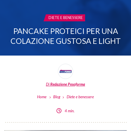
CATEGORIA:
DIETE E BENESSERE
PANCAKE PROTEICI PER UNA
COLAZIONE GUSTOSA E LIGHT
Di
Redazione Pesoforma
Home
Blog
Diete e benessere
4 min.