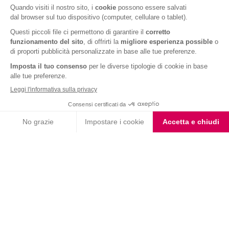
Accendi il forno a 180°, disponi il composto in cocotte
monoporzione e cuoci per 40 minuti a bagnomaria;
Sforna lo sformato di carote e servi ben caldo.
È importante ricordare che per mantenere un’alimentazione
sana ed
equilibrata
, è fondamentale affiancare a essa
un’attività fisica costante
e
una
corretta idratazione
.
ARTICOLI CORRELATI