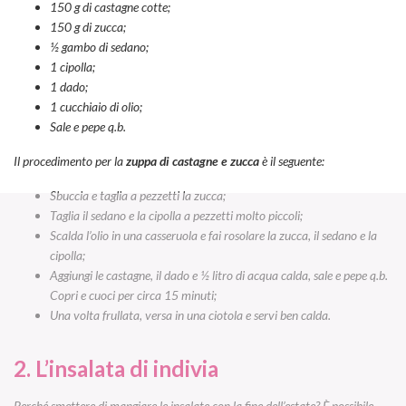
150 g di castagne cotte;
150 g di zucca;
½ gambo di sedano;
1 cipolla;
1 dado;
1 cucchiaio di olio;
Sale e pepe q.b.
Il procedimento per la
zuppa di castagne e zucca
è il seguente:
Sbuccia e taglia a pezzetti la zucca;
Taglia il sedano e la cipolla a pezzetti molto piccoli;
Scalda l’olio in una casseruola e fai rosolare la zucca, il sedano e la
cipolla;
Aggiungi le castagne, il dado e ½ litro di acqua calda, sale e pepe q.b.
Copri e cuoci per circa 15 minuti;
Una volta frullata, versa in una ciotola e servi ben calda.
2. L’insalata di indivia
Perché smettere di mangiare le insalate con la fine dell’estate? È possibile