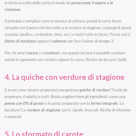
in forno avvolto dalla carta in modo da
preservane
il
sapore e le
vitamine
.
Il principio è semplice come la tecnica di cottura: prendi la carta forno,
riempila con il pesce che hai scelto e le verdure di stagione, cospargi di spezie
(cumino, basilico, coriandolo, timo, ecc.) e metti tutto in forno. Prova così il
filetto di merluzzo
oppure il
salmone
per fare il pieno di omega-3.
Per chi ama il
pesce
o i
crostacei
, con questa tecnica è possibile cucinare
anche le capesante con verdure oppure le cozze. Ricette da leccarsi i baffi.
4. La quiche con verdure di stagione
E se per cena stasera preparassi una gustosa
quiche di verdure
? Facile da
preparare, è adatta a tutti. Basta scegliere bene gli ingredienti, come una
panna con 0% di grassi
o la pasta preparata con la
farina integrale
. La
farcitura? Le
verdure di stagione
: porri, cipolle, broccoli. Ricche di vitamine
e minerali.
5. Lo sformato di carote