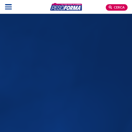
CERCA