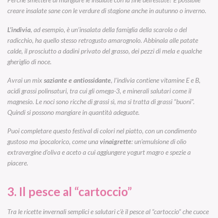
creare insalate sane con le verdure di stagione anche in autunno o inverno.
L’indivia
, ad esempio, è un’insalata della famiglia della scarola o del
radicchio, ha quello stesso retrogusto amarognolo. Abbinala alle patate
calde, il prosciutto a dadini privato del grasso, dei pezzi di mela e qualche
gheriglio di noce.
Avrai un mix
saziante e antiossidante
, l’indivia contiene vitamine E e B,
acidi grassi polinsaturi, tra cui gli omega-3, e minerali salutari come il
magnesio. Le noci sono ricche di grassi sì, ma si tratta di grassi “buoni”.
Quindi si possono mangiare in quantità adeguate.
Puoi completare questo festival di colori nel piatto, con un condimento
gustoso ma ipocalorico, come una
vinaigrette
: un’emulsione di olio
extravergine d’oliva e aceto a cui aggiungere yogurt magro e spezie a
piacere.
3. Il pesce al “cartoccio”
Tra le ricette invernali semplici e salutari c’è il pesce al “cartoccio” che cuoce