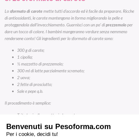
Lo
sformato di carote
mette tutti d’accordo ed è facile da preparare. Ricche
di antiossidanti, le carote mantengono in forma migliorando la pelle e
proteggendola dall’invecchiamento. Guarnisci con un po’ di
prezzemolo
per
dare un tocco di colore. I bambini mangeranno verdure senza nemmeno
rendersene conto! Gli ingredienti per lo sformato di carote sono:
300 g di carote;
1 cipolla;
½ mazzetto di prezzemolo;
300 ml di latte parzialmente scremato;
2 uova;
2 fette di prosciutto;
Sale e pepe q.b.
Il procedimento è semplice:
Trita la cipolla e grattugia le carote;
Taglia il prosciutto a listarelle o a cubetti;
In un’insalatiera sbatti le uova formando una frittata, aggiungi le
verdure, il prosciutto, il prezzemolo e il latte. Sale e pepe q.b.;