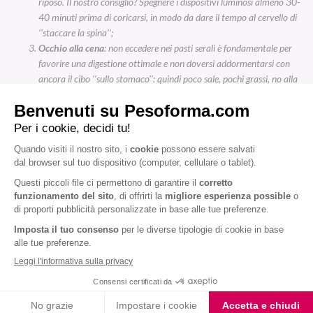
riposo. Il nostro consiglio? Spegnere i dispositivi luminosi almeno 30-
40 minuti prima di coricarsi, in modo da dare il tempo al cervello di
‘’staccare la spina’’;
Occhio alla cena
: non eccedere nei pasti serali è fondamentale per
favorire una digestione ottimale e non doversi addormentarsi con
ancora il cibo ‘’sullo stomaco’’: quindi poco sale, pochi grassi, no alla
carne rossa e ai dolci. Anche alcool, caffeina, cioccolato e frutta in
guscio sono naturalmente nemici del sonno. Alimenti utili invece
risultano essere quelli ricchi di carboidrati complessi, come cereali,
pasta (in assoluto meglio il riso o l’avena) o pane (meglio se integrali),
patate e i latticini magri: favorendo il rilascio di serotonina, inducono
il rilassamento e favoriscono la sintesi della melatonina;
Anche fare
attività fisica
durante il giorno aiuta a rilassarsi, così
come creare un
ambiente confortevole
con materassi e cuscini
comodi, una
temperatura
non troppo elevata e assenza di luci. Per
finire, avere un
rituale
prima di coricarsi può essere estremamente
utile per rilassare ulteriormente mente e corpo e favorire il sonno
(stretching, meditazione, un bagno caldo).
Dormi bene, vivi meglio!