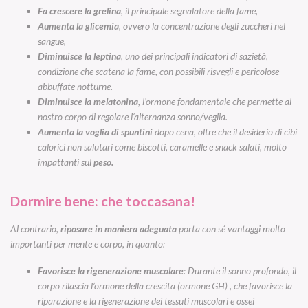
Fa crescere la grelina
, il principale segnalatore della fame,
Aumenta la glicemia
, ovvero la concentrazione degli zuccheri nel
sangue,
Diminuisce la leptina
, uno dei principali indicatori di sazietà,
condizione che scatena la fame, con possibili risvegli e pericolose
abbuffate notturne.
Diminuisce la melatonina
, l’ormone fondamentale che permette al
nostro corpo di regolare l‘alternanza sonno/veglia.
Aumenta la voglia di spuntini
dopo cena, oltre che il desiderio di cibi
calorici non salutari come biscotti, caramelle e snack salati, molto
impattanti sul
peso.
Dormire bene: che toccasana!
Al contrario,
riposare in maniera adeguata
porta con sé vantaggi molto
importanti per mente e corpo, in quanto:
Favorisce la rigenerazione muscolare
: Durante il sonno profondo, il
corpo rilascia l’ormone della crescita (ormone GH) , che favorisce la
riparazione e la rigenerazione dei tessuti muscolari e ossei