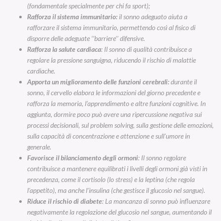
(fondamentale specialmente per chi fa sport);
Rafforza il sistema immunitario:
il sonno adeguato aiuta a
rafforzare il sistema immunitario, permettendo così al fisico di
disporre delle adeguate ‘’barriere’’ difensive.
Rafforza la salute cardiaca
: Il sonno di qualità contribuisce a
regolare la pressione sanguigna, riducendo il rischio di malattie
cardiache.
Apporta un miglioramento delle funzioni cerebrali:
durante il
sonno, il cervello elabora le informazioni del giorno precedente e
rafforza la memoria, l’apprendimento e altre funzioni cognitive. In
aggiunta, dormire poco può avere una ripercussione negativa sui
processi decisionali, sul problem solving, sulla gestione delle emozioni,
sulla capacità di concentrazione e attenzione e sull’umore in
generale.
Favorisce il bilanciamento degli ormoni
: Il sonno regolare
contribuisce a mantenere equilibrati i livelli degli ormoni già visti in
precedenza, come il cortisolo (lo stress) e la leptina (che regola
l’appetito), ma anche l’insulina (che gestisce il glucosio nel sangue).
Riduce il rischio di diabete
: La mancanza di sonno può influenzare
negativamente la regolazione del glucosio nel sangue, aumentando il