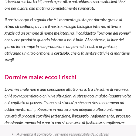
‘’ricaricare le batterie’’, mentre per altre potrebbero essere sufficienti 6-7
ore per alzarsi alla mattina completamente rigenerati.
Il nostro corpo ci segnala che è il momento giusto per dormire grazie al
ritmo circadiano
, ovvero il nostro orologio biologico interno, attivato
grazie ad un ormone di nome
melatonina
, il cosiddetto ‘’
ormone del sonno
’’
che viene prodotto quando intorno a noi è buio. Al contrario, la luce del
giorno interrompe la sua produzione da parte del nostro organismo,
attivando un altro ormone, il
cortisolo
, che ci fa sentire attivi e ci mantiene
svegli.
Dormire male: ecco i rischi
Dormire male
non è una condizione affatto rara: tra chi soffre di insonnia,
chi è sovrappensiero o chi vive situazioni di stress accumulato (quante volte
ci è capitato di pensare ‘’sono così stanca\o che non riesco nemmeno ad
addormentarmi!’’). Riposare in maniera non adeguata altera un’ampia
varietà di processi cognitivi (attenzione, linguaggio, ragionamento, processo
decisionale, memoria) e porta con sé una serie di fastidiose complicanze:
Aumenta il cortisolo
, l’ormone responsabile dello stress,