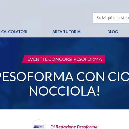
CALCOLATORI
AREA TUTORIAL
BLOG
CATEGORIA:
EVENTI E CONCORSI PESOFORMA
PESOFORMA CON CI
NOCCIOLA!
Di
Redazione Pesoforma