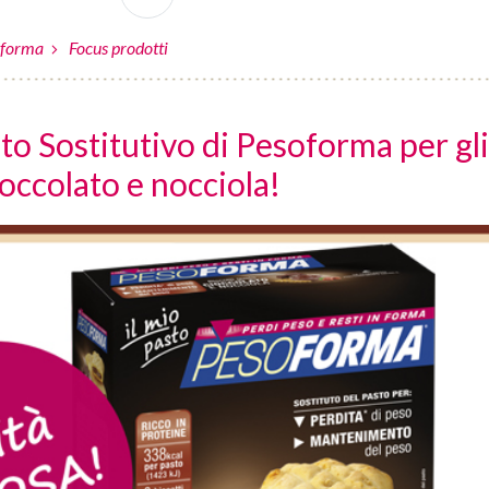
oforma
Focus prodotti
o Sostitutivo di Pesoforma per gli
ioccolato e nocciola!