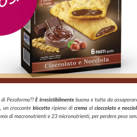
à di Pesoforma??
È irresistibilmente
buona e tutta da assaporare…
o
, un croccante
biscotto
ripieno di
crema
al
cioccolato e noccio
to mix di macronutrienti e 23 micronutrienti, per perdere peso sen