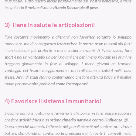
di glucosio. Tutto questo incide positivamente sul nostro benessere, e tiene
in equilibrio il metabolismo
evitando l’accumulo di peso.
3) Tiene in salute le articolazioni!
Fare costante movimento e allenarsi non favorisce soltanto lo sviluppo
muscolare, ma di conseguenza
irrobustisce le nostre ossa
: muscoli più forti
= articolazioni più protette e meno inclini a traumi. A livello osseo, fare
sport è poi un vantaggio sia per i giovani che per i meno giovani: se i primi ne
traggono giovamento in fase di sviluppo, i meno giovani ne trovano
vantaggio nel fissare maggiormente i minerali (come il calcio) nelle ossa
stesse. Anni di studi stanno confermando che fare attività fisica è il miglior
modo per
prevenire problemi come l’osteoporosi
.
4) Favorisce il sistema immunitario!
Siccome siamo in autunno e l’inverno è alle porte, vi farà piacere scoprire
che fare attività fisica è un ottimo
rimedio naturale contro l’influenza
😉 …
Questo perché aumenta l’efficacia dei globuli bianchi nel contrastare virus e
batteri, stimolando al contempo la produzione di linfociti T, coinvolti nella