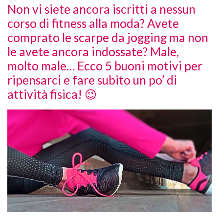
Non vi siete ancora iscritti a nessun
corso di fitness alla moda? Avete
comprato le scarpe da jogging ma non
le avete ancora indossate? Male,
molto male… Ecco 5 buoni motivi per
ripensarci e fare subito un po’ di
attività fisica! 😉