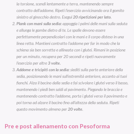
la torsione, scendi lentamente a terra, mantenendo sempre
contratto dell’addome. Ripeti l’esercizio avvicinando ora il gomito
sinistro al ginocchio destro. Esegui
20 ripetizioni per lato
.
Plank con mani sulla sedia:
appoggia i palmi delle mani sulla seduta
e allunga le gambe dietro di te. Le spalle devono essere
perfettamente perpendicolari con le mani e il corpo disteso in una
linea retta. Mantieni contratto l’addome per far in modo che la
schiena sia ben sorretta e allineata con i glutei. Rimani in posizione
per un minuto, recupera per 20 secondi e ripeti nuovamente
l’esercizio per altre
3 volte.
Addome e tricipiti con la sedia:
siediti sulla parte anteriore della
sedia, posizionando le mani sull’estremità anteriore, accanto ai tuoi
fianchi. Alza il bacino dalla sedia e fai scivolare i glutei verso il basso,
mantenendo i piedi ben saldi al pavimento. Piegando le braccia e
mantenendo contratto l’addome, porta i glutei verso il pavimento e
poi torna ad alzare il bacino fino all’altezza della seduta. Ripeti
questo movimento almeno per
20 volte
.
Pre e post allenamento con Pesoforma