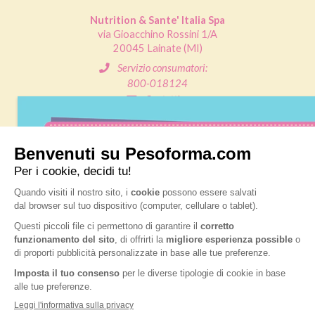
Nutrition & Sante' Italia Spa
via Gioacchino Rossini 1/A
20045 Lainate (MI)
Servizio consumatori:
800-018124
Contatti
ORDINI TELEFONICI
800-018124
PRODOTTI
LE LINEE
BLOG
PIANI DIETA