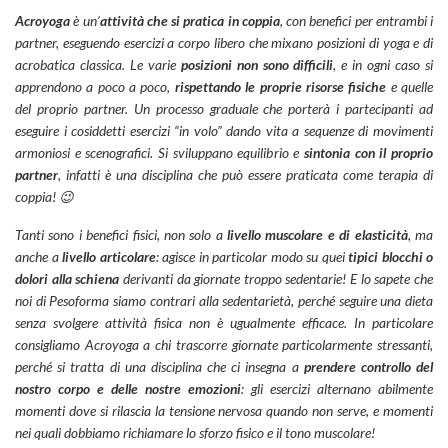
Acroyoga
è un’
attività che si pratica in coppia
, con benefici per entrambi i
partner, eseguendo esercizi a corpo libero che mixano posizioni di yoga e di
acrobatica classica. Le varie
posizioni non sono difficili
, e in ogni caso si
apprendono a poco a poco,
rispettando le proprie risorse fisiche
e quelle
del proprio partner. Un processo graduale che porterà i partecipanti ad
eseguire i cosiddetti esercizi “in volo” dando vita a sequenze di movimenti
armoniosi e scenografici. Si sviluppano equilibrio e
sintonia con il proprio
partner
, infatti è una disciplina che può essere praticata come terapia di
coppia! 😉
Tanti sono i benefici fisici, non solo a
livello muscolare e di elasticità
, ma
anche a
livello articolare
: agisce in particolar modo su quei
tipici blocchi o
dolori alla schiena
derivanti da giornate troppo sedentarie! E lo sapete che
noi di Pesoforma siamo contrari alla sedentarietà, perché seguire una dieta
senza svolgere attività fisica non è ugualmente efficace. In particolare
consigliamo Acroyoga a chi trascorre giornate particolarmente stressanti,
perché si tratta di una disciplina che ci insegna a
prendere controllo del
nostro corpo e delle nostre emozioni
: gli esercizi alternano abilmente
momenti dove si rilascia la tensione nervosa quando non serve, e momenti
nei quali dobbiamo richiamare lo sforzo fisico e il tono muscolare!