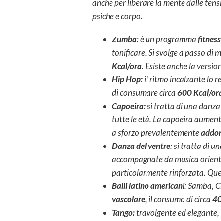
anche per liberare la mente dalle ten
psiche e corpo.
Zumba
: è un programma
fitness
tonificare. Si svolge a passo di
Kcal/ora
. Esiste anche la versio
Hip Hop:
il ritmo incalzante lo 
di consumare circa
600 Kcal/or
Capoeira:
si tratta di una danza
tutte le età. La capoeira aumenta
a sforzo prevalentemente
addom
Danza del ventre
: si tratta di 
accompagnate da musica orientale
particolarmente rinforzata. Ques
Balli latino americani
: Samba, C
vascolare
, il consumo di circa
40
Tango:
travolgente ed elegante, 