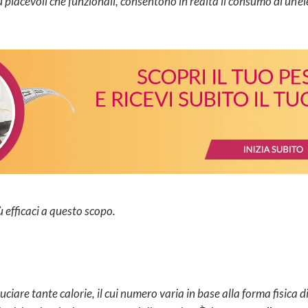
 piacevoli che funzionali, consentono in realtà il consumo di un’el
ù efficaci a questo scopo.
ciare tante calorie, il cui numero varia in base alla forma fisica d