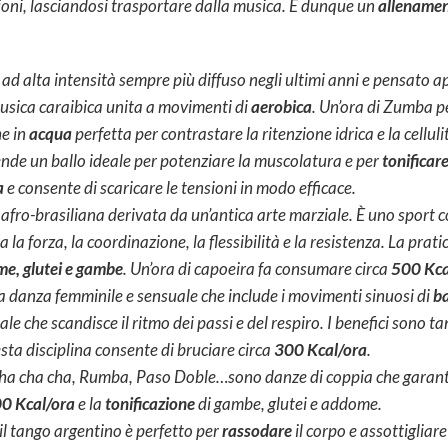
sioni, lasciandosi trasportare dalla musica. È dunque un
allenamen
ad alta intensità sempre più diffuso negli ultimi anni e pensato
 musica caraibica unita a movimenti di
aerobica
. Un’ora di Zumba p
ne in
acqua
perfetta per contrastare la ritenzione idrica e la celluli
rende un ballo ideale per potenziare la muscolatura e per
tonificar
a
e consente di scaricare le tensioni in modo efficace.
 afro-brasiliana derivata da un’antica arte marziale. È uno sport 
 la forza, la coordinazione, la flessibilità e la resistenza. La pra
e, glutei e gambe
. Un’ora di capoeira fa consumare circa
500 Kca
una danza femminile e sensuale che include i movimenti sinuosi di
ba
 che scandisce il ritmo dei passi e del respiro. I benefici sono ta
ta disciplina consente di bruciare circa
300 Kcal/ora
.
ha cha cha, Rumba, Paso Doble…sono danze di coppia che garant
0 Kcal/ora
e la
tonificazione
di gambe, glutei e addome.
il tango argentino è perfetto per
rassodare
il corpo e assottigliar