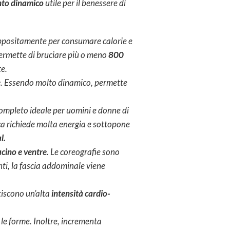
to dinamico
utile per il benessere di
 appositamente per consumare calorie e
ermette di bruciare più o meno
800
te.
e
. Essendo molto dinamico, permette
completo ideale per uomini e donne di
tica richiede molta energia e sottopone
l
.
cino e ventre
. Le coreografie sono
nti, la fascia addominale viene
iscono un’alta
intensità cardio-
e le forme. Inoltre, incrementa