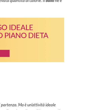
evata quantità di calorie. Il
ballo
ne è
i partenza. Ma è un’attività ideale