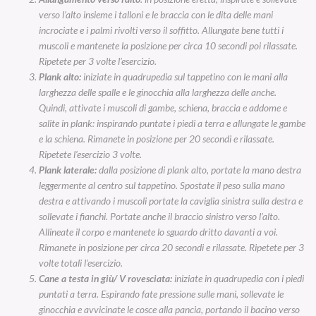
verso l’alto insieme i talloni e le braccia con le dita delle mani
incrociate e i palmi rivolti verso il soffitto. Allungate bene tutti i
muscoli e mantenete la posizione per circa 10 secondi poi rilassate.
Ripetete per 3 volte l’esercizio.
Plank alto:
iniziate in quadrupedia sul tappetino con le mani alla
larghezza delle spalle e le ginocchia alla larghezza delle anche.
Quindi, attivate i muscoli di gambe, schiena, braccia e addome e
salite in plank: inspirando puntate i piedi a terra e allungate le gambe
e la schiena. Rimanete in posizione per 20 secondi e rilassate.
Ripetete l’esercizio 3 volte.
Plank laterale:
dalla posizione di plank alto, portate la mano destra
leggermente al centro sul tappetino. Spostate il peso sulla mano
destra e attivando i muscoli portate la caviglia sinistra sulla destra e
sollevate i fianchi. Portate anche il braccio sinistro verso l’alto.
Allineate il corpo e mantenete lo sguardo dritto davanti a voi.
Rimanete in posizione per circa 20 secondi e rilassate. Ripetete per 3
volte totali l’esercizio.
Cane a testa in giù/ V rovesciata:
iniziate in quadrupedia con i piedi
puntati a terra. Espirando fate pressione sulle mani, sollevate le
ginocchia e avvicinate le cosce alla pancia, portando il bacino verso