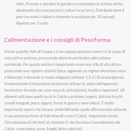
l’alto. Provate a stendere le gambe e a mantenere la schiena dritta.
Idealmente dovreste portare i talloni verso terra. Distribuite bene il
peso tra mani e talloni e rimanete in posizione per 30 secondi.
Ripetete per 3 volte.
L’alimentazione e i consigli di Pesoforma
Anche qualche chilo di troppo o il sovrappeso possono essere tra le cause di
una cattiva postura, provocando danni in particolare alla colonna
vertebrale. Per questo motivo è importante avere uno stile di vita attivo:
praticando una regolare attività fisica, seguendo un regime alimentare sano
e bilanciato e bevendo in modo adeguato (almeno 1,5-2 l di acqua/giorno).
Fondamentale è l’assunzione di alimenti utili per la salute dell’apparato
locomotore formato da: ossa muscoli, articolazioni, tendini e legamenti. Gli
alimenti utili sono quelli ricchi in Calcio e proteine (yogurt, latticini freschi,
cereali integrali, pesce, legumi, frutta in guscio e semi oleosi). È molto
importante sapere che l’acqua, preferibilmente quella effervescente naturale
è una prezionsa fonte di Sali minerali come il Calcio. Importante anche
l’introduzione di cibi fonti di vitamina D che favorisce l’assorbimento del
Calcio come pesce, uova, funghi, latte e derivati.