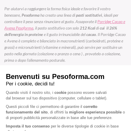
Per aiutarvi a raggiungere la forma fisica ideale e favorire il vostro
benessere,
Pesoforma
ha creato una linea di
pasti sostitutivi
, ideali per
controllare il peso senza rinunciare al gusto. Assaporate il
Porridge Cacao e
Avena Pesoforma
, il pasto sostitutivo con solo
212 Kcal
di
cui il 26%
dell’energia in proteine
e il gusto irrinunciabile del
cacao
. Il Porridge Cacao
e Avena è completo e bilanciato in macronutrienti (carboidrati, proteine e
grassi) e micronutrienti (vitamine e minerali), può servire per sostituire un
pasto nella giornata (colazione o pranzo o cena ) , provatelo a colazione,
prima o dopo l’allenamento posturale.
Puoi acquistare
Porridge Cacao e Avena Pesoforma
,
sul
sito
Nutrishopping
.it
e nei migliori Supermercati della tua zona.