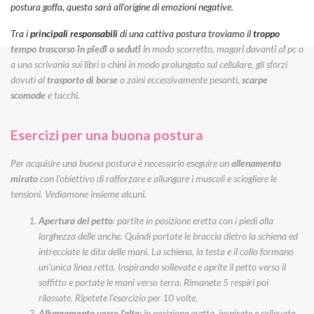
postura goffa, questa sarà all’origine di emozioni negative.
Tra i
principali responsabili
di una cattiva postura troviamo il
troppo
tempo
trascorso in piedi o seduti
in modo scorretto, magari davanti al pc o
a una scrivania sui libri o chini in modo prolungato sul cellulare, gli sforzi
dovuti al
trasporto di borse
o zaini eccessivamente pesanti,
scarpe
scomode
e tacchi.
Esercizi per una buona postura
Per acquisire una buona postura è necessario eseguire un
allenamento
mirato
con l’obiettivo di rafforzare e allungare i muscoli e sciogliere le
tensioni. Vediamone insieme alcuni.
Apertura del petto
: partite in posizione eretta con i piedi alla
larghezza delle anche. Quindi portate le braccia dietro la schiena ed
intrecciate le dita delle mani. La schiena, la testa e il collo formano
un’unica linea retta. Inspirando sollevate e aprite il petto verso il
soffitto e portate le mani verso terra. Rimanete 5 respiri poi
rilassate. Ripetete l’esercizio per 10 volte.
Allungamento verso l’alto
: in posizione eretta, inspirate e sollevate