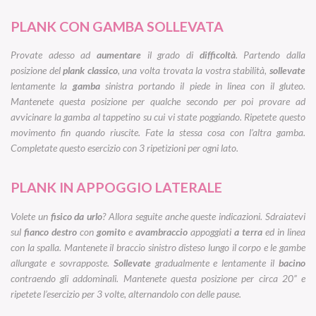
PLANK CON GAMBA SOLLEVATA
Provate adesso ad
aumentare
il grado di
difficoltà
. Partendo dalla
posizione del
plank classico
, una volta trovata la vostra stabilità,
sollevate
lentamente la
gamba
sinistra portando il piede in linea con il gluteo.
Mantenete questa posizione per qualche secondo per poi provare ad
avvicinare la gamba al tappetino su cui vi state poggiando. Ripetete questo
movimento fin quando riuscite. Fate la stessa cosa con l’altra gamba.
Completate questo esercizio con 3 ripetizioni per ogni lato.
PLANK IN APPOGGIO LATERALE
Volete un
fisico da urlo
? Allora seguite anche queste indicazioni. Sdraiatevi
sul
fianco destro
con
gomito
e
avambraccio
appoggiati
a terra
ed in linea
con la spalla. Mantenete il braccio sinistro disteso lungo il corpo e le gambe
allungate e sovrapposte.
Sollevate
gradualmente e lentamente il
bacino
contraendo gli addominali. Mantenete questa posizione per circa 20” e
ripetete l’esercizio per 3 volte, alternandolo con delle pause.