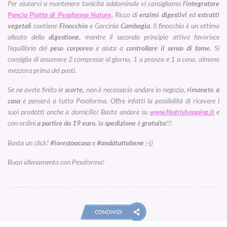
Per aiutarvi a mantenere tonicità addominale vi consigliamo
l’integratore
Pancia Piatta di Pesoforma Nature
. Ricco di
enzimi digestivi
ed
estratti
vegetali
contiene
Finocchio
e Garcinia
Cambogia.
Il finocchio è un ottimo
alleato della
digestione
, mentre il secondo principio attivo favorisce
l’equilibrio del
peso corporeo
e aiuta a
controllare il senso di fame
. Si
consiglia di assumere 2 compresse al giorno, 1 a pranzo e 1 a cena, almeno
mezzora prima dei pasti.
Se ne avete finito le
scorte,
non è necessario andare in negozio,
rimanete a
casa
e penserà a tutto Pesoforma. Offre infatti la possibilità di ricevere i
suoi prodotti anche a domicilio! Basta andare su
www.Nutrishopping.it
e
con ordini
a partire da 19 euro
, la
spedizione
è
gratuita
!!!
Basta un click!
#iorestoacasa
e
#andàtuttobene
;-))
Buon allenamento con Pesoforma!