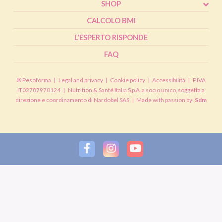
SHOP
CALCOLO BMI
L'ESPERTO RISPONDE
FAQ
® Pesoforma
|
Legal and privacy
|
Cookie policy
|
Accessibilità
|
P.IVA
IT02787970124
|
Nutrition & Santé Italia S.p.A. a socio unico, soggetta a
direzione e coordinamento di Nardobel SAS
|
Made with passion by:
Sdm
Risposta
reCAPTCHA