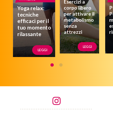
Esercizi a
corpo libero
P
Yoga relax:
per attivare il
P
tecniche
metabolismo
m
efficaci per il
senza
e
tuo momento
attrezzi
r
rilassante
LEGGI
LEGGI