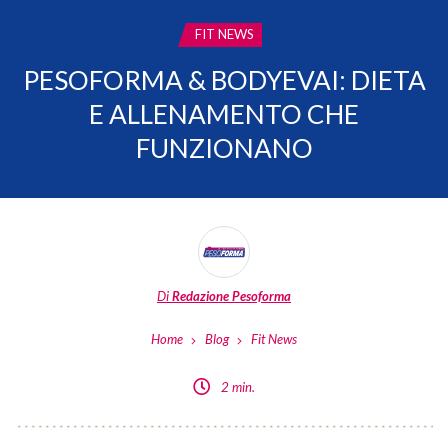
CATEGORIA:
FIT NEWS
PESOFORMA & BODYEVAI: DIETA
E ALLENAMENTO CHE
FUNZIONANO
Di
Redazione Pesoforma
Home
Blog
Fit News
2 min.