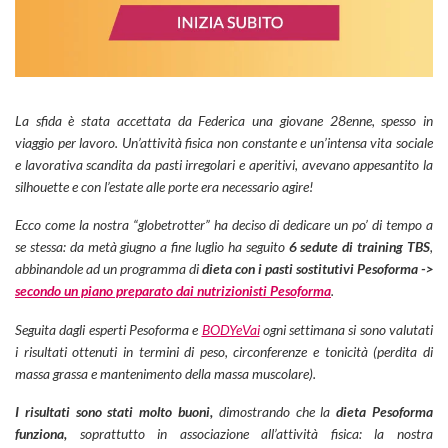
La sfida è stata accettata da Federica una giovane 28enne, spesso in
viaggio per lavoro. Un’attività fisica non constante e un’intensa vita sociale
e lavorativa scandita da pasti irregolari e aperitivi, avevano appesantito la
silhouette e con l’estate alle porte era necessario agire!
Ecco come la nostra “globetrotter” ha deciso di dedicare un po’ di tempo a
se stessa: da metà giugno a fine luglio ha seguito
6 sedute di training TBS
,
abbinandole ad un programma di
dieta con i pasti sostitutivi Pesoforma ->
secondo un piano preparato dai nutrizionisti Pesoforma
.
Seguita dagli esperti Pesoforma e
BODYeVai
ogni settimana si sono valutati
i risultati ottenuti in termini di peso, circonferenze e tonicità (perdita di
massa grassa e mantenimento della massa muscolare).
I risultati sono stati molto buoni,
dimostrando che la
dieta Pesoforma
funziona,
soprattutto in associazione all’attività fisica: la nostra