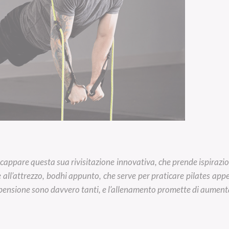
i scappare questa sua rivisitazione innovativa, che prende ispiraz
ll’attrezzo, bodhi appunto, che serve per praticare pilates appes
spensione sono davvero tanti, e l’allenamento promette di aumentar