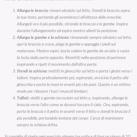
Allunga le braccia
: rimani sdraiato sul letto. Stendi le braccia sopra
la tua testa, portando gli avambracci all’altezza delle orecchie.
Allungati ora il più possibile, stirando le braccia e le gambe. Inspira
durante l’allungamento ed espira mentre allenti la posizione.
Allunga le gambe e la schiena:
rimanendo sempre sdraiato sul letto,
apri le braccia a croce, piega le gambe e appoggia i piedi sul
materasso. Mentre espiri, lascia cadere le gambe da un lato e ruota
la testa dalla parte opposta. Rimettiti nella posizione di partenza
inspirando e ripeti il movimento dall’altra parte.
Stendi la schiena:
mettiti in ginocchio sul letto e porta i glutei verso i
talloni. Inspira profondamente poi, espirando, avvicina il petto alle
ginocchia e porta le mani in avanti più che puoi. Questo è un ottimo
modo per rilassare i tuoi i muscoli lombari.
Tuffati:
siediti a gambe incrociate sul letto e, inspirando, allunga le
braccia verso l’alto come se dovessi toccare il cielo. Ora, espirando,
porta le braccia e il petto in avanti verso il letto e stendi le braccia il
più possibile, portandole lontane dal corpo. Cerca di mantenere
sempre la schiena dritta.
Si consiglia di ripete ogni esercizio almeno tre volte e di fare un riposo di 10