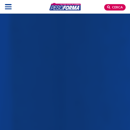
CERCA