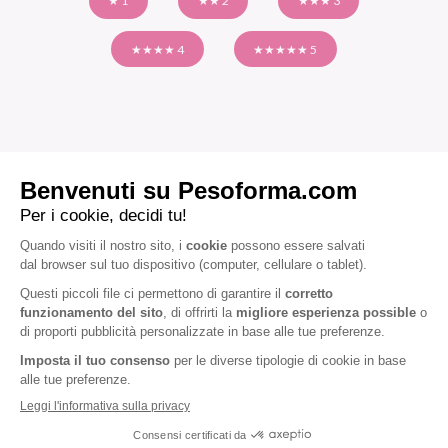
★ 1
★★ 2
★★★ 3
★★★★ 4
★★★★★ 5
ALTRE RICETTE
APERITIVO
Fragola e banana: il ghiacciolo fai da te più fresco
e goloso dell’estate
40 kcal
5 min.
5.0