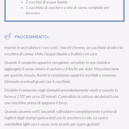
2 cucchiai di acqua tiepida
1 cucchiaio di zucchero a velo di canna vanigliato per
decorare
PROCEDIMENTO:
Inserite in un frullatore i ceci cotti, i fiocchi d’avena, un cucchiaio di olio e lo
zucchero di canna. Unite l’acqua tiepida e frullate con cura.
Quando il composto apparirà omogeneo, versatelo in una ciotola e
aggiungete il cacao amaro in polvere e il lievito per dolci. Mescolate bene
per qualche minuto, finché la consistenza apparirà morbida e cremosa.
Eliminate eventuali grumi con il cucchiaio.
Dividete il composto negli stampini precedentemente oleati e cuocete in
forno a 170° per circa 20 minuti. Controllate la cottura dei dolcetti con
uno stecchino prima di spegnere il forno.
Quando saranno cotti, lasciateli raffreddare completamente e prima di
toglierli dagli stampi spolverateli con lo zucchero a velo. Le vostre
ciambelline light ceci e cacao sono pronte per essere gustate!