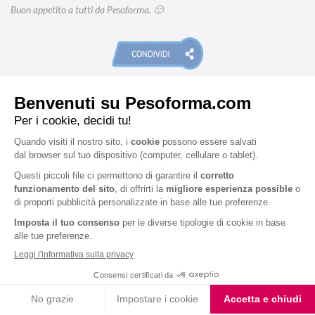
Buon appetito a tutti da Pesoforma. 🙂
VALUTA LA RICETTA
5.0
1 voto
★ 1
★★ 2
★★★ 3
★★★★ 4
★★★★★ 5