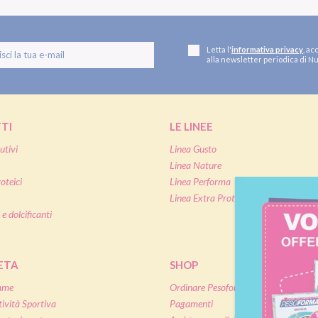
Letta l'
informativa privacy
, ac
alla newsletter periodica di Nu
TI
LE LINEE
utivi
Linea Gusto
Linea Nature
oteici
Linea Performa
Linea Extra Protein
 e dolcificanti
IETA
SHOP
mme
Ordinare Pesoforma online
tività Sportiva
Pagamenti