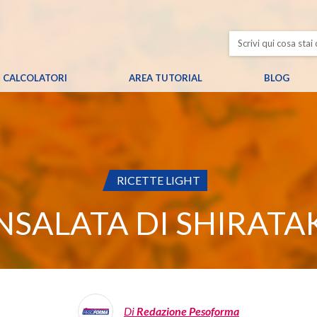
CALCOLATORI
AREA TUTORIAL
BLOG
CATEGORIA:
RICETTE LIGHT
NSALATA DI SHIRATA
Di
Redazione Pesoforma