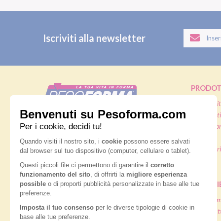
Iscriviti alla newsletter
PRODOT
Pasti sostit
Pasti salati
Nutrition & Sante' Italia Spa
Alimenti pr
via Gioacchino Rossini 1/A
20045 Lainate (MI)
Snack
Integratori
Servizio consumatori:
Offerte
800-018124
Contatti
PIANI D
Dieta ma
Diete & At
ORDINI TELEFONICI