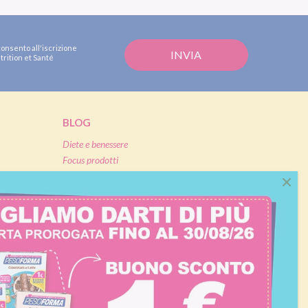
consento all'iscrizione
trition et Santé
BLOG
Diete e benessere
Focus prodotti
Ricette light
Fitness
Eventi e concorsi Pesoforma
CALCOLO BMI
L'ESPERTO RISPONDE
FAQ