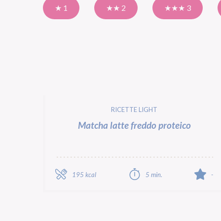
★ 1
★★ 2
★★★ 3
RICETTE LIGHT
Matcha latte freddo proteico
195 kcal
5 min.
-