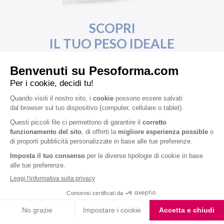
SCOPRI
IL TUO PESO IDEALE
E RICEVI SUBITO IL TUO PIANO
DIETA
CALCOLA IL TUO BMI E RAGGIUNGI
IL TUO OBIETTIVO CON IL PIANO DIETA
PERSONALIZZATO DI PESOFORMA
Con questo breve test potrai:
Scoprire a quale categoria appartiene
il tuo
peso
Avere una valutazione delle tue
abitudini
alimentari
Ricevere
gratuitamente
un piano dieta