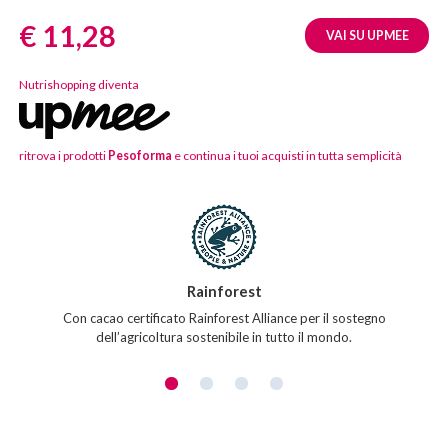
Prezzo:
€ 11,28
VAI SU UPMEE
Nutrishopping diventa
ritrova i prodotti
Pesoforma
e continua i tuoi acquisti in tutta semplicità
Caratteristiche
del
prodotto
Rainforest
Con cacao certificato Rainforest Alliance per il sostegno
dell’agricoltura sostenibile in tutto il mondo.