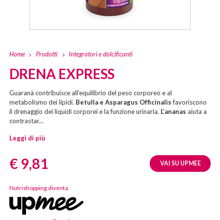
Home
Prodotti
Integratori e dolcificanti
DRENA EXPRESS
Guaranà contribuisce all’equilibrio del peso corporeo e al
metabolismo dei lipidi.
Betulla e Asparagus Officinalis
favoriscono
il drenaggio dei liquidi corporei e la funzione urinaria.
L’ananas
aiuta a
contrastar...
Leggi di più
Prezzo:
€ 9,81
VAI SU UPMEE
Nutrishopping diventa