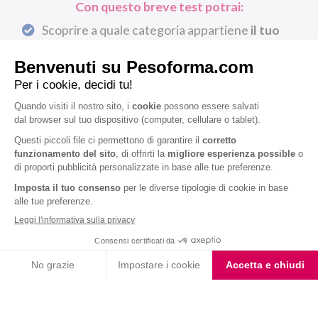
Con questo breve test potrai:
Scoprire a quale categoria appartiene
il tuo
peso
Avere una valutazione delle tue
abitudini
alimentari
Ricevere
gratuitamente
un piano dieta
personalizzato realizzato dalla nostra dietista
CALCOLA IL TUO BMI ORA
Iscriviti alla newsletter
Letta l'
informativa privacy
, acconsento all'iscrizione alla newsletter
periodica di Nutrition et Santé