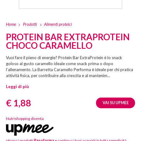
Home
Prodotti
Alimenti proteici
PROTEIN BAR EXTRAPROTEIN
CHOCO CARAMELLO
Vuoi fare il pieno di energie? Protein Bar ExtraProtein è lo snack
goloso al gusto caramello ideale come snack prima o dopo
l’allenamento. La Barretta Caramello Performa è ideale per chi pratica
attività fisica, per contribuire alla crescita e al mantenim...
Leggi di più
Prezzo:
€ 1,88
VAI SU UPMEE
Nutrishopping diventa
ritrova i prodotti
Pesoforma
e continua i tuoi acquisti in tutta semplicità