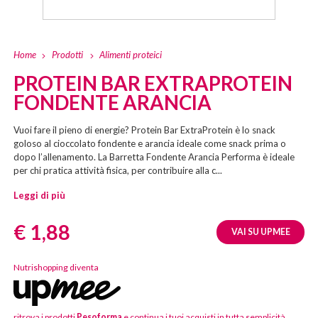
Home
Prodotti
Alimenti proteici
PROTEIN BAR EXTRAPROTEIN
FONDENTE ARANCIA
Vuoi fare il pieno di energie? Protein Bar ExtraProtein è lo snack
goloso al cioccolato fondente e arancia ideale come snack prima o
dopo l’allenamento. La Barretta Fondente Arancia Performa è ideale
per chi pratica attività fisica, per contribuire alla c...
Leggi di più
Prezzo:
€ 1,88
VAI SU UPMEE
Nutrishopping diventa
ritrova i prodotti
Pesoforma
e continua i tuoi acquisti in tutta semplicità