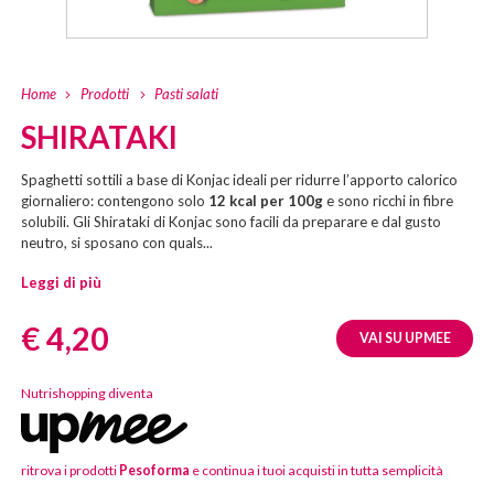
Home
Prodotti
Pasti salati
SHIRATAKI
Spaghetti sottili a base di Konjac ideali per ridurre l’apporto calorico
giornaliero: contengono solo
12 kcal per 100g
e sono ricchi in fibre
solubili. Gli Shirataki di Konjac sono facili da preparare e dal gusto
neutro, si sposano con quals...
Leggi di più
Prezzo:
€ 4,20
VAI SU UPMEE
Nutrishopping diventa
ritrova i prodotti
Pesoforma
e continua i tuoi acquisti in tutta semplicità