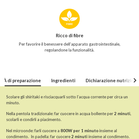
Caratteristiche
del
prodotto
Ricco di fibre
Per favorire il benessere dell’apparato gastrointestinale,
regolandone la funzionalità.
itÀ di preparazione
Ingredienti
Dichiarazione nutriziona
Scolare gli shiritaki e risciacquarli sotto l’acqua corrente per circa un
minuto.
Nella pentola tradizionale: far cuocere in acqua bollente per
2 minuti
,
scolarli e condirli a piacimento.
Nel microonde: farli cuocere a
800W per 1 minuto
insieme al
condimento.
In padella: far cuocere
2 minuti
insieme al condimento.