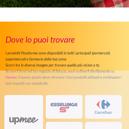
Dove lo puoi trovare
I prodotti Pesoforma sono disponibili in tutti i principali ipermercati,
supermercati e farmacie della tua zona.
Scorri tra le diverse insegne per trovare quella più vicina a te.
Se non li trovi nel tuo negozio di fiducia, puoi ordinarli direttamente su
Upmee
, il nuovo spazio dove ritrovare i tuoi prodotti abituali e continuare i
tuoi acquisti con semplicità.