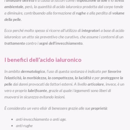
l’
avanzare dell’età
e a causa di fattori come l’
esposizione al sole
e lo
stress
ambientale
, però, la quantità di acido ialuronico prodotta dal corpo tende
a diminuire, contribuendo alla formazione di
rughe
e alla perdita di
volume
della pelle
.
Ecco perché molto spesso si ricorre all’utilizzo di
integratori
a base di acido
ialuronico: un atto sia preventivo che curativo, che assume i contorni di un
trattamento
contro i
segni dell’invecchiamento
.
I benefici dell’acido ialuronico
In ambito
dermatologico
, l’uso di questa sostanza è indicato per
favorire
l’elasticità, la morbidezza, la compattezza, la lucidità
e per
proteggere la
pelle
dai danni provocati da fattori esterni. A livello
articolare
, invece, è un
vero e proprio
lubrificante
, grazie al quale i legamenti sono liberi di
muoversi in sicurezza evitando lesioni.
È considerato un vero elisir di benessere grazie alle sue
proprietà
:
anti-invecchiamento o anti age.
anti-rughe