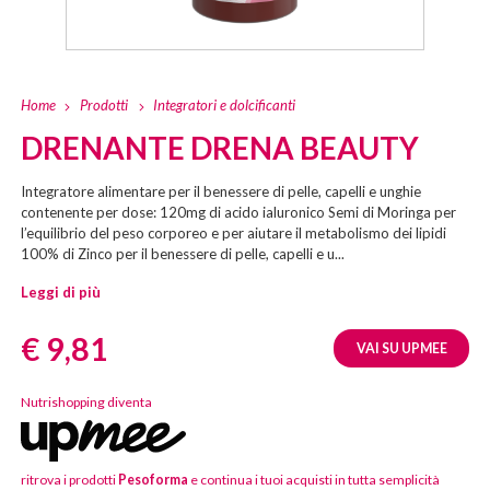
Home
Prodotti
Integratori e dolcificanti
DRENANTE DRENA BEAUTY
Integratore alimentare per il benessere di pelle, capelli e unghie
contenente per dose: 120mg di acido ialuronico Semi di Moringa per
l’equilibrio del peso corporeo e per aiutare il metabolismo dei lipidi
100% di Zinco per il benessere di pelle, capelli e u...
Leggi di più
Prezzo:
€ 9,81
VAI SU UPMEE
Nutrishopping diventa
ritrova i prodotti
Pesoforma
e continua i tuoi acquisti in tutta semplicità