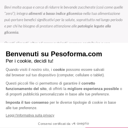
Bevi molta acqua e cerca di ridurre le bevande zuccherate (così come quelle
“zero”); integra
alimenti a basso indice glicemico
nella tua alimentazione
può portare benefici significativi per la salute, soprattutto nel lungo periodo
e per chi ha bisogno di prestare attenzione alle
patologie legate alla
glicemia
.
Questi alimenti, oltre ad essere nutrienti, possono contribuire a una
sensazione di benessere duratura
e a un maggiore controllo sul proprio
corpo.
Ricorda, comunque, che è sempre importante personalizzare la propria
dieta in base alle esigenze specifiche, magari con l’aiuto di un
nutrizionista
o
dietologo
.