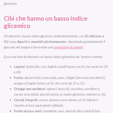
glicemico.
Cibi che hanno un basso indice
glicemico
Gli alimenti a basso indice glicemico (indicativamente, con
IG inferiore a
55
) sono
digeriti e assorbiti più lentamente
, rilasciando gradualmente il
glucosio nel sangue e favorendo una
sensazione di sazietà
.
Ecco una lista di alimenti con basso indice glicemico da tenere a mente:
Legumi
: lenticchie, ceci, fagioli e piselli hanno un IG che varia tra 20
e 40;
Frutta
: alcuni frutti come mele, pere, ciliegie (l’avreste mai detto?),
prugne e fragole hanno un IG che varia da 25 a 55;
Ortaggi non amidacei
: spinaci, broccoli, zucchine, cavolfiori e
carote sono ideali, perché hanno un indice glicemico inferiore a 30;
Cereali integrali
: avena, quinoa e orzo hanno un IG inferiore
rispetto ai loro equivalenti raffinati;
Frutta secca e semi
: mandorle, noci, semi di chia e semi di lino