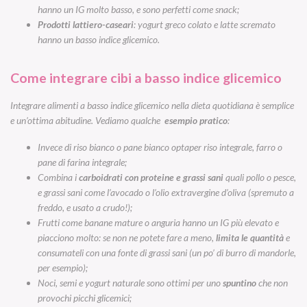
hanno un IG molto basso, e sono perfetti come snack;
Prodotti lattiero-caseari
: yogurt greco colato e latte scremato
hanno un basso indice glicemico.
Come integrare cibi a basso indice glicemico
Integrare alimenti a basso indice glicemico nella dieta quotidiana è semplice
e un’ottima abitudine. Vediamo qualche
esempio pratico
:
Invece di riso bianco o pane bianco optaper riso integrale, farro o
pane di farina integrale;
Combina i
carboidrati con proteine e grassi sani
quali pollo o pesce,
e grassi sani come l’avocado o l’olio extravergine d’oliva (spremuto a
freddo, e usato a crudo!);
Frutti come banane mature o anguria hanno un IG più elevato e
piacciono molto: se non ne potete fare a meno,
limita le quantit
à
e
consumateli con una fonte di grassi sani (un po’ di burro di mandorle,
per esempio);
Noci, semi e yogurt naturale sono ottimi per uno
spuntino
che non
provochi picchi glicemici;