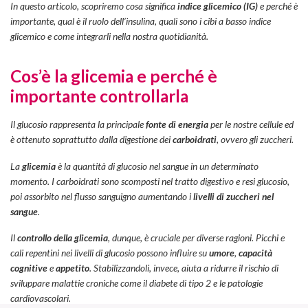
In questo articolo, scopriremo cosa significa
indice glicemico (IG)
e perché è
importante, qual è il ruolo dell’insulina, quali sono i cibi a basso indice
glicemico e come integrarli nella nostra quotidianità.
Cos’è la glicemia e perché è
importante controllarla
Il glucosio rappresenta la principale
fonte di energia
per le nostre cellule ed
è ottenuto soprattutto dalla digestione dei
carboidrati
, ovvero gli zuccheri.
La
glicemia
è la quantità di glucosio nel sangue in un determinato
momento. I carboidrati sono scomposti nel tratto digestivo e resi glucosio,
poi assorbito nel flusso sanguigno aumentando i
livelli di zuccheri nel
sangue
.
Il
controllo della glicemia
, dunque, è cruciale per diverse ragioni. Picchi e
cali repentini nei livelli di glucosio possono influire su
umore
,
capacità
cognitive
e
appetito
. Stabilizzandoli, invece, aiuta a ridurre il rischio di
sviluppare malattie croniche come il diabete di tipo 2 e le patologie
cardiovascolari.