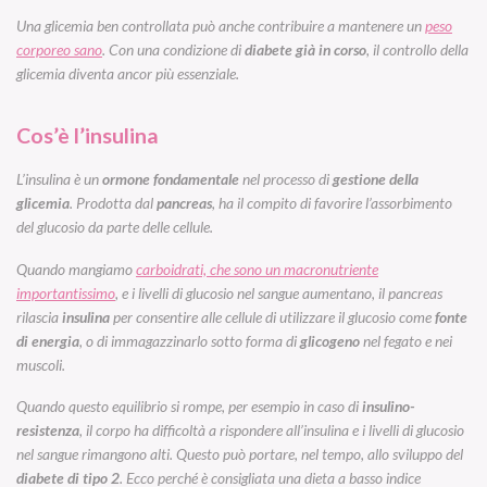
Una glicemia ben controllata può anche contribuire a mantenere un
peso
corporeo sano
. Con una condizione di
diabete già in corso
, il controllo della
glicemia diventa ancor più essenziale.
Cos’è l’insulina
L’insulina è un
ormone fondamentale
nel processo di
gestione della
glicemia
. Prodotta dal
pancreas
, ha il compito di favorire l’assorbimento
del glucosio da parte delle cellule.
Quando mangiamo
carboidrati, che sono un macronutriente
importantissimo
, e i livelli di glucosio nel sangue aumentano, il pancreas
rilascia
insulina
per consentire alle cellule di utilizzare il glucosio come
fonte
di energia
, o di immagazzinarlo sotto forma di
glicogeno
nel fegato e nei
muscoli.
Quando questo equilibrio si rompe, per esempio in caso di
insulino-
resistenza
, il corpo ha difficoltà a rispondere all’insulina e i livelli di glucosio
nel sangue rimangono alti. Questo può portare, nel tempo, allo sviluppo del
diabete di tipo 2
. Ecco perché è consigliata una dieta a basso indice