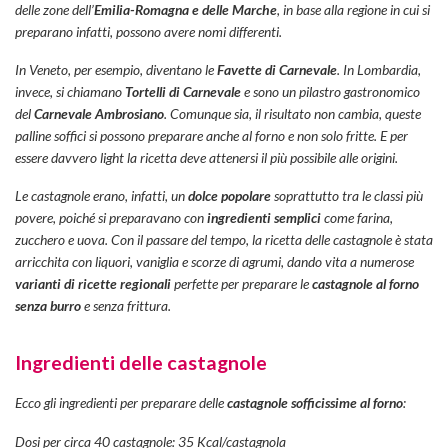
delle zone dell’
Emilia-Romagna e delle Marche
, in base alla regione in cui si
preparano infatti, possono avere nomi differenti.
In Veneto, per esempio, diventano le
Favette di Carnevale
. In Lombardia,
invece, si chiamano
Tortelli di Carnevale
e sono un pilastro gastronomico
del
Carnevale Ambrosiano
. Comunque sia, il risultato non cambia, queste
palline soffici si possono preparare anche al forno e non solo fritte. E per
essere davvero light la ricetta deve attenersi il più possibile alle origini.
Le castagnole erano, infatti, un
dolce popolare
soprattutto tra le classi più
povere, poiché si preparavano con
ingredienti semplici
come farina,
zucchero e uova. Con il passare del tempo, la ricetta delle
castagnole
è stata
arricchita con liquori, vaniglia e scorze di agrumi, dando vita a numerose
varianti di ricette regionali
perfette per preparare le
castagnole al forno
senza burro
e senza frittura.
Ingredienti delle castagnole
Ecco gli ingredienti per preparare delle
castagnole sofficissime al forno
:
Dosi per circa 40 castagnole: 35 Kcal/castagnola