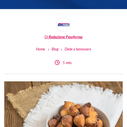
Di
Redazione Pesoforma
Home
Blog
Diete e benessere
5 min.