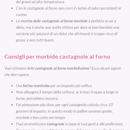
dei grassi ad alta temperatura.
Con le castagnole al forno non corri il rischio di odori persistenti in
cucina.
La
ricetta delle castagnole al forno morbide
è perfetta se sei a
dieta, ma è anche una scelta ottima per dare ai tuoi bambini una
versione più salutare di un dolce che altrimenti è troppo ricco di
grassi, e non tutti buoni.
Consigli per morbide castagnole al forno
Vuoi ottenere delle
castagnole al forno morbidissime
?
Ecco alcuni segreti
che devi sapere.
Usa
farina manitoba
per un impasto più soffice.
Non allungare il tempo della cottura: se le lasci troppo a lungo in
forno, potrebbero seccarsi.
Fai attenzione alla dose, per ogni castagnola calcola circa 10
grammi di impasto, in questo modo le palline saranno gonfie,
morbide e ben cotte nel tempo.
Puoi aromatizzare
castagnole
in base ai tuoi gusti e alle preferenze.