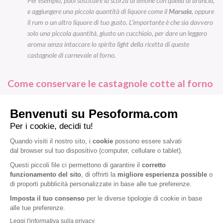
Per esempio, puoi sostituire la scorza di limone con quella di arancia,
e aggiungere una piccola quantità di liquore come il
Marsala
, oppure
il rum o un altro liquore di tuo gusto. L’importante è che sia davvero
solo una piccola quantità, giusto un cucchiaio, per dare un leggero
aroma senza intaccare lo spirito light della ricetta di queste
castagnole di carnevale al forno.
Come conservare le castagnole cotte al forno
Le
castagnole al forno
sono morbidissime e deliziose appena fatte. Difficile
che avanzino ma, se capita, puoi conservarle in
frigorifero
per un paio di
giorni. Proteggile prima con un sacchetto di carta del pane, per preservare
la loro umidità, e quindi riponile dentro un contenitore ermetico. Un rapido
passaggio in forno prima di servirle restituirà alle castagnole la loro
fragranza.
Vuoi provare
altre ricette leggere per Carnevale
? Dai un’occhiata alle
chiacchiere di Carnevale light
per concederti qualche sfizio dolce senza
mettere a rischio il successo della tua dieta.