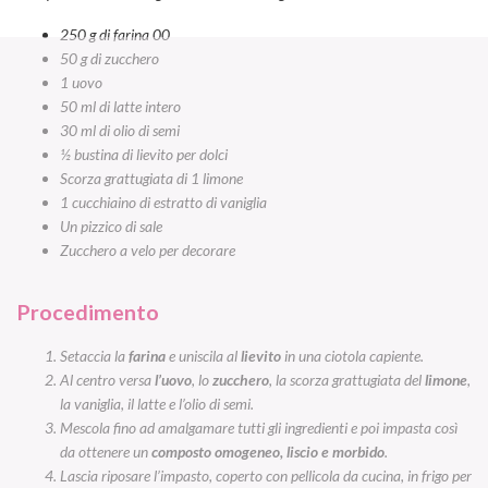
250 g di farina 00
50 g di zucchero
1 uovo
50 ml di latte
intero
30 ml di olio di semi
½ bustina di lievito per dolci
Scorza grattugiata di 1 limone
1 cucchiaino di estratto di vaniglia
Un pizzico di sale
Zucchero a velo per decorare
Procedimento
Setaccia la
farina
e uniscila al
lievito
in una ciotola capiente.
Al centro versa
l’uovo
, lo
zucchero
, la scorza grattugiata del
limone
,
la vaniglia, il latte e l’olio di semi.
Mescola fino ad amalgamare tutti gli ingredienti e poi impasta così
da ottenere un
composto omogeneo, liscio e morbido
.
Lascia riposare l’impasto, coperto con pellicola da cucina, in frigo per