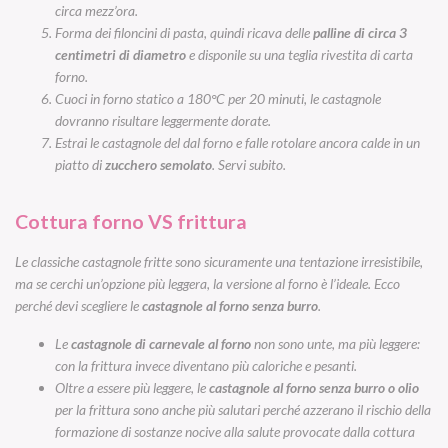
circa mezz’ora.
Forma dei filoncini di pasta, quindi ricava delle
palline di circa 3
centimetri di diametro
e disponile su una teglia rivestita di carta
forno.
Cuoci in forno statico a 180°C per 20 minuti, le castagnole
dovranno risultare leggermente dorate.
Estrai le castagnole
del
dal
forno e falle rotolare ancora calde in un
piatto di
zucchero semolato
. Servi subito.
Cottura forno VS frittura
Le classiche castagnole fritte sono sicuramente una tentazione irresistibile,
ma se cerchi un’opzione più leggera, la versione al forno è l’ideale. Ecco
perché devi scegliere le
castagnole al forno senza burro
.
Le
castagnole di carnevale al forno
non sono unte, ma più leggere:
con la frittura invece diventano più caloriche e pesanti.
Oltre a essere più leggere, le
castagnole al forno senza burro o olio
per la frittura sono anche più salutari perché azzerano il rischio della
formazione di sostanze nocive alla salute provocate dalla cottura