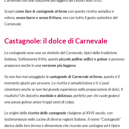
Carnevale con una soluzione più leggera dei classici dolci fritti.
Scopri
come fare le castagnole al forno
con questa ricetta semplice e
veloce,
senza burro e senza frittura
, ma con tutto il gusto autentico del
Carnevale.
Castagnole: il dolce di Carnevale
Le castagnole sono uno un simbolo del Carnevale, tipici della tradizione
italiana. Solitamente fritte, queste
piccole palline soffici e golose
si possono
preparare anche in una
versione più leggera
.
Se non hai mai assaggiato le
castagnole di Carnevale al forno,
questo è il
momento giusto per provare. La ricetta è semplicissima e ti ci puoi
cimentare anche se non hai grande esperienza nella preparazione di dolci. Il
risultato? Un dolcetto
morbido e delizioso
, perfetto per chi vuole godersi
una pausa golosa senza troppi sensi di colpa.
Le origini della
ricetta delle castagnole
risalgono al XVIII secolo, con
testimonianze nelle cucine di diverse regioni italiane. Il nome “Castagnole”
deriva dalla loro forma e dimensione che ricorda una castagna ed è tipico