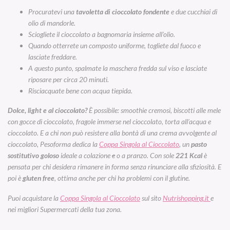
Procuratevi una
tavoletta di cioccolato fondente
e due cucchiai di
olio di mandorle.
Sciogliete il cioccolato a bagnomaria insieme all’olio.
Quando otterrete un composto uniforme, togliete dal fuoco e
lasciate freddare.
A questo punto, spalmate la maschera fredda sul viso e lasciate
riposare per circa 20 minuti.
Risciacquate bene con acqua tiepida.
Dolce, light e al cioccolato?
È possibile: smoothie cremosi, biscotti alle mele
con gocce di cioccolato, fragole immerse nel cioccolato, torta all’acqua e
cioccolato. E a chi non può resistere alla bontà di una crema avvolgente al
cioccolato, Pesoforma dedica la
Coppa Singola al Cioccolato
, un
pasto
sostitutivo goloso
ideale a colazione
e
o a pranzo. Con sole
221 Kcal
è
pensata per chi desidera rimanere in forma senza rinunciare alla sfiziosità. E
poi è
gluten free
, ottima anche per chi ha problemi con il glutine.
Puoi acquistare la
Coppa Singola al Cioccolato
sul sito
Nutrishopping
.it
e
nei migliori Supermercati della tua zona.