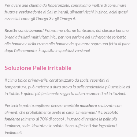
Per avere una chioma da Raperonzolo, consigliamo inoltre di consumare
frutta e verdura
fonte di Sali minerali, alimenti ricchi in zinco, acidi grassi
essenziali come gli Omega 3 e gli Omega 6.
Ricette con la banana?
Potremmo citarne tantissime, dal classico
banana
bread
a frullati multivitaminici, per non parlare del rinfrescante sorbetto
alla banana e della crema alla banana da spalmare sopra una fetta di pane
dopo l’allenamento. È squisita in qualsiasi versione!
Soluzione Pelle irritabile
Il clima tipico primaverile, caratterizzato da sbalzi repentini di
temperatura, può mettere a dura prova la pelle rendendola più sensibile ed
irritabile. È quindi più facilmente soggetta ad arrossamenti ed irritazioni.
Per lenirla potete applicare dense e
morbide maschere
realizzate con
alimenti che probabilmente avete in casa. Un esempio? Il
cioccolato
fondente
(almeno al 70% di cacao) , in grado di rendere la pelle più
luminosa, soda, idratata e in salute. Sono sufficienti due ingredienti.
Vediamoli: