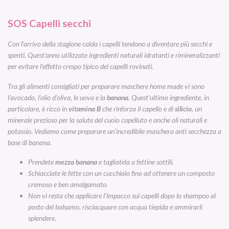
SOS Capelli secchi
Con l’arrivo della stagione calda i capelli tendono a diventare più secchi e
spenti. Quest’anno utilizzate ingredienti naturali idratanti e rimineralizzanti
per evitare l’effetto crespo tipico dei capelli rovinati.
Tra gli alimenti consigliati per preparare maschere home made vi sono
l’avocado, l’olio d’oliva, le uova e la
banana
. Quest’ultimo ingrediente, in
particolare, è ricco in
vitamina B
che rinforza il capello e di
silicio
, un
minerale prezioso per la salute del cuoio capelluto e anche oli naturali e
potassio. Vediamo come preparare un’incredibile maschera anti secchezza a
base di banana.
Prendete
mezza banana
e tagliatela a fettine sottili.
Schiacciate le fette con un cucchiaio fino ad ottenere un composto
cremoso e ben amalgamato.
Non vi resta che applicare l’impacco sui capelli dopo lo shampoo al
posto del balsamo, risciacquare con acqua tiepida e ammirarli
splendere.