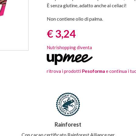
È senza glutine, adatto anche ai celiaci!
Non contiene olio di palma.
Prezzo:
€ 3,24
Nutrishopping diventa
ritrova i prodotti
Pesoforma
e continua i tuo
Rainforest
Con cacao certificato Rainforest Alliance per