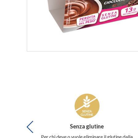
Caratteristiche
del
prodotto
Senza glutine
Per chi deve o vuole eliminare il glutine dalla