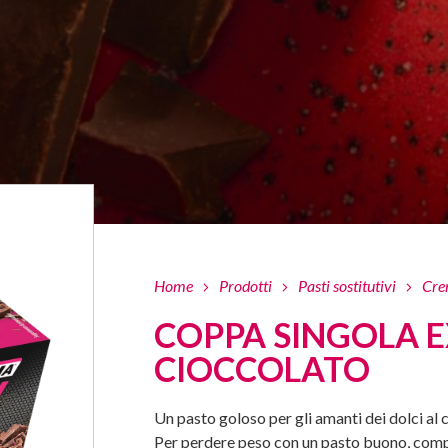
Home
Prodotti
Pasti sostitutivi
Cre
COPPA SINGOLA E
CIOCCOLATO
Un pasto goloso per gli amanti dei dolci al 
Per perdere peso con un pasto buono, compl