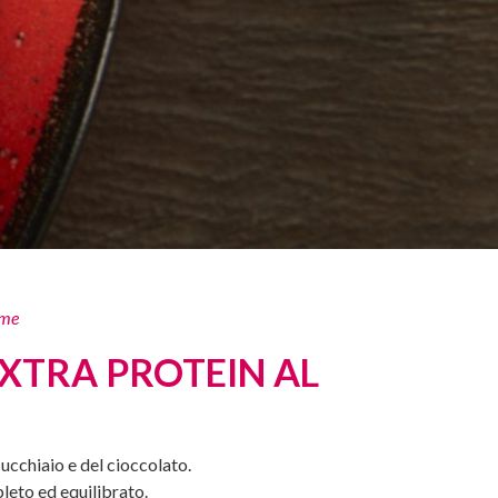
me
XTRA PROTEIN AL
cucchiaio e del cioccolato.
eto ed equilibrato.