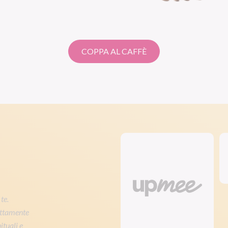
COPPA AL CAFFÈ
te.
rettamente
ituali e