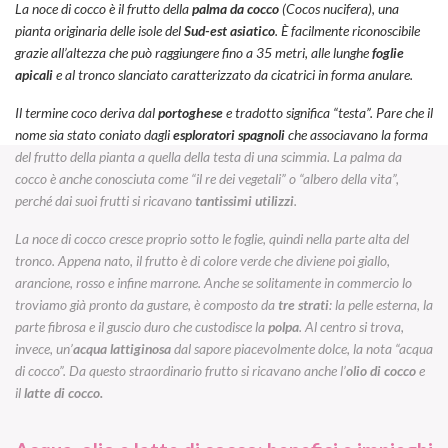
La noce di cocco è il frutto della
palma da cocco
(
Cocos nucifera
), una
pianta originaria delle isole del
Sud-est asiatico
. È facilmente riconoscibile
grazie all’altezza che può raggiungere fino a 35 metri, alle lunghe
foglie
apicali
e al tronco slanciato caratterizzato da cicatrici in forma anulare.
Il termine
coco
deriva dal
portoghese
e tradotto significa “testa”. Pare che il
nome sia stato coniato dagli
esploratori spagnoli
che associavano la forma
del frutto della pianta a quella della testa di una scimmia. La palma da
cocco è anche conosciuta come “il re dei vegetali” o “albero della vita”,
perché dai suoi frutti si ricavano
tantissimi utilizzi
.
La noce di cocco cresce proprio sotto le foglie, quindi nella parte alta del
tronco. Appena nato, il frutto è di colore verde che diviene poi giallo,
arancione, rosso e infine marrone. Anche se solitamente in commercio lo
troviamo già pronto da gustare, è composto da
tre strati
: la pelle esterna, la
parte fibrosa e il guscio duro che custodisce la
polpa
. Al centro si trova,
invece, un’
acqua lattiginosa
dal sapore piacevolmente dolce, la nota “acqua
di cocco”. Da questo straordinario frutto si ricavano anche l’
olio di cocco
e
il
latte di cocco.