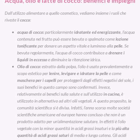
Acqua, olio e latte di
cocco: benefici e impieghi
Dall’utilizzo alimentare a quello cosmetico, vediamo insieme i ruoli che
riveste il
cocco
:
acqua di cocco:
particolarmente
idratante ed energizzante
, l’acqua
contenuta nel frutto può essere bevuta o spalmata come
lozione
tonificante
per donare un aspetto vitale e luminoso alla
pelle
. Se
bevuta regolarmente, l’acqua di cocco contribuisce a
drenare i
liquidi in eccesso
e diminuire la ritenzione idrica.
Olio di cocco:
estratto dalla polpa, l’olio è usato prevalentemente a
scopo estetico per
lenire, levigare e idratare la pelle
e come
maschera per i capelli
per proteggerli dagli effetti negativi del sole, i
suoi benefici in questo campo sono confermati. Invece,
relativamente ai benefici sulla salute e sull’utilizzo
in cucina,
è
utilizzato in alternativa ad altri olii vegetali. A questo proposito, la
comunità scientifica si è divisa. Infatti, l’anno scorso molte società
scientifiche americane ed europee hanno concluso che non è un
prodotto adatto per un’alimentazione salutare. In effetti è l’olio
vegetale con la minor quantità in acidi grassi insaturi e la
più alta
quantità di acidi grassi saturi
di media e lunga catena. Gli acidi