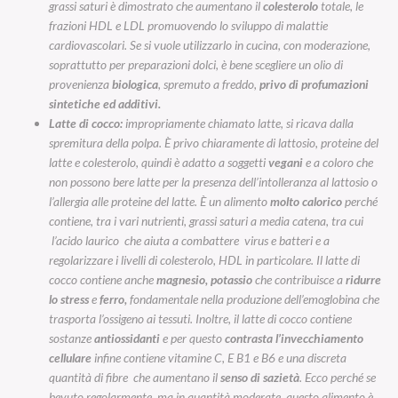
grassi saturi è dimostrato che aumentano il
colesterolo
totale, le
frazioni HDL e LDL promuovendo lo sviluppo di malattie
cardiovascolari. Se si vuole utilizzarlo in cucina, con moderazione,
soprattutto per preparazioni dolci, è bene scegliere un olio di
provenienza
biologica
, spremuto a freddo,
privo di profumazioni
sintetiche ed additivi.
Latte di cocco:
impropriamente chiamato latte, si ricava dalla
spremitura della polpa. È privo chiaramente di lattosio, proteine del
latte e colesterolo, quindi è adatto a soggetti
vegani
e a coloro che
non possono bere latte per la presenza dell’intolleranza al lattosio o
l’allergia alle proteine del latte. È un alimento
molto calorico
perché
contiene, tra i vari nutrienti, grassi saturi a media catena, tra cui
l’acido laurico che aiuta a combattere virus e batteri e a
regolarizzare i livelli di colesterolo, HDL in particolare. Il latte di
cocco contiene anche
magnesio, potassio
che contribuisce a
ridurre
lo stress
e
ferro,
fondamentale nella produzione dell’emoglobina che
trasporta l’ossigeno ai tessuti. Inoltre, il latte di cocco contiene
sostanze
antiossidanti
e per questo
contrasta l’invecchiamento
cellulare
infine contiene vitamine C, E B1 e B6 e una discreta
quantità di fibre che aumentano il
senso di sazietà
. Ecco perché se
bevuto regolarmente, ma in quantità moderate questo alimento è