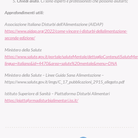
Chiedi aiuto
. Ci sono esperti e professionisti che possono aiutarti;
Approfondimenti utili:
Associazione Italiana Disturbi dell’Alimentazione (AIDAP)
https://www.aidap.org/2022/come-vincere-i-disturbi-dellalimentazione-
seconda-edizione/
Ministero della Salute
https://www.salute.gov.it/portale/saluteMentale/dettaglioContenutiSaluteMen
lingua=italiano&id=4470&area=salute%20mentale&menu=DNA
Ministero
della Salute – Linee Guida Sana Alimentazione –
https://www.salute.gov.it/imgs/C_17_pubblicazioni_2915_allegato.pdf
Istituto Superiore di Sanità – Piattaforma Disturbi Alimentari
https://piattaformadisturbialimentari.iss.it/