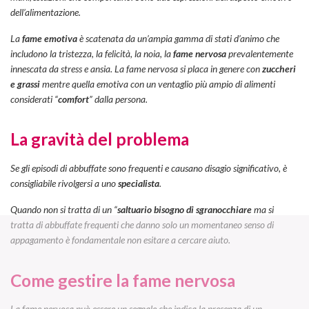
dell’alimentazione.
La
fame emotiva
è scatenata da un’ampia gamma di stati d’animo che
includono la tristezza, la felicità, la noia, la
fame nervosa
prevalentemente
innescata da stress e ansia. La fame nervosa si placa in genere con
zuccheri
e grassi
mentre quella emotiva con un ventaglio più ampio di alimenti
considerati “
comfort
” dalla persona.
La gravità del problema
Se gli episodi di abbuffate sono frequenti e causano disagio significativo, è
consigliabile rivolgersi a uno
specialista
.
Quando non si tratta di un “
saltuario bisogno di sgranocchiare
ma si
tratta di abbuffate frequenti che danno solo un momentaneo senso di
appagamento è fondamentale non esitare a cercare aiuto.
Come gestire la fame nervosa
La fame nervosa può essere un segnale che indica la presenza di un