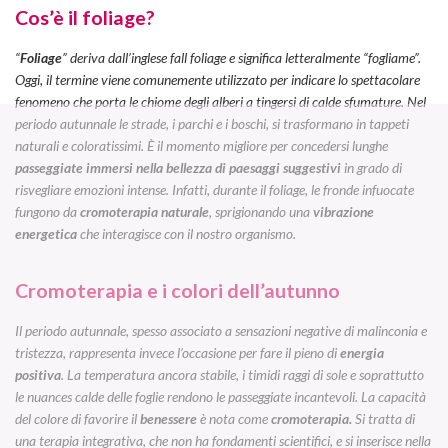
Cos’è il foliage?
“
Foliage
” deriva dall’inglese
fall foliage
e significa letteralmente “fogliame”.
Oggi, il termine viene comunemente utilizzato per indicare lo spettacolare
fenomeno che porta le chiome degli alberi a tingersi di calde sfumature. Nel
periodo autunnale le strade, i parchi e i boschi, si trasformano in tappeti
naturali e coloratissimi. È il momento migliore per concedersi lunghe
passeggiate immersi nella bellezza di paesaggi suggestivi
in grado di
risvegliare emozioni intense. Infatti, durante il
foliage
, le fronde infuocate
fungono da
cromoterapia naturale
, sprigionando una
vibrazione
energetica
che interagisce con il nostro organismo.
Cromoterapia e i colori dell’autunno
Il periodo autunnale, spesso associato a sensazioni negative di malinconia e
tristezza, rappresenta invece l’occasione per fare il pieno di
energia
positiva
. La temperatura ancora stabile, i timidi raggi di sole e soprattutto
le
nuances
calde delle foglie rendono le passeggiate incantevoli. La capacità
del colore di favorire il
benessere
è nota come
cromoterapia.
Si tratta di
una terapia integrativa, che non ha fondamenti scientifici, e si inserisce nella