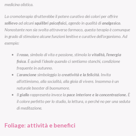
medicina olistica.
La cromoterapia sfrutterebbe il potere curativo dei colori per offrire
sollievo
ad alcuni
squilibri psicofisici,
agendo in qualità di
analgesico
.
Nonostante non sia svolta attraverso farmaco, questa terapia è comunque
in grado di stimolare alcune funzioni lenitive e curative dell’organismo. Ad
esempio:
il
rosso
, simbolo di vita e passione, stimola la
vitalità, l’energia
fisica
. È quindi l’ideale quando ci sentiamo stanchi, condizione
frequente in autunno.
L’
arancione
simboleggia la
creatività e la felicità
. Invita
all’ottimismo, alla socialità, alla gioia di vivere. Insomma è un
naturale booster di buonumore.
Il
giallo
rappresenta invece la
pace interiore e la concentrazione.
È
il colore perfetto per lo studio, la lettura, o perché no per una seduta
di meditazione.
Foliage: attività e benefici