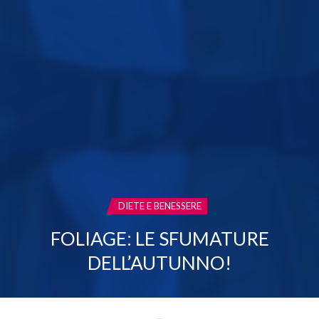
CATEGORIA:
DIETE E BENESSERE
FOLIAGE: LE SFUMATURE
DELL’AUTUNNO!