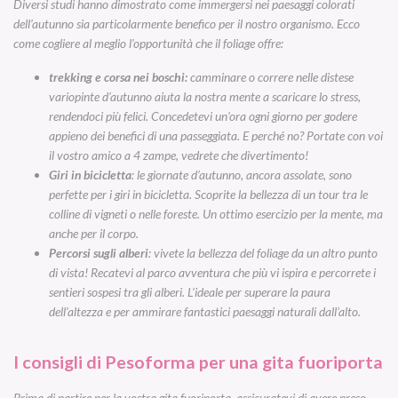
Diversi studi hanno dimostrato come immergersi nei paesaggi colorati
dell’autunno sia particolarmente benefico per il nostro organismo. Ecco
come cogliere al meglio l’opportunità che il
foliage
offre:
trekking e corsa nei boschi:
camminare o correre nelle distese
variopinte d’autunno aiuta la nostra mente a scaricare lo stress,
rendendoci più felici. Concedetevi un’ora ogni giorno per godere
appieno dei benefici di una passeggiata. E perché no? Portate con voi
il vostro amico a 4 zampe, vedrete che divertimento!
Giri in bicicletta
: le giornate d’autunno, ancora assolate, sono
perfette per i giri in bicicletta. Scoprite la bellezza di un tour tra le
colline di vigneti o nelle foreste. Un ottimo esercizio per la mente, ma
anche per il corpo.
Percorsi sugli alberi
: vivete la bellezza del
foliage
da un altro punto
di vista! Recatevi al parco avventura che più vi ispira e percorrete i
sentieri sospesi tra gli alberi. L’ideale per superare la paura
dell’altezza e per ammirare fantastici paesaggi naturali dall’alto.
I consigli di Pesoforma per una gita fuoriporta
Prima di partire per la vostra gita fuoriporta, assicuratevi di avere preso