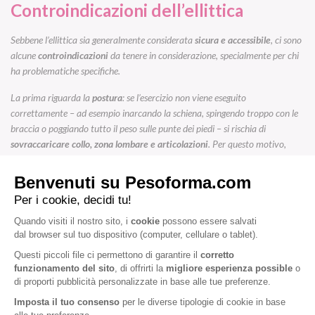
Controindicazioni dell’ellittica
Sebbene l’ellittica sia generalmente considerata
sicura e accessibile
, ci sono
alcune
controindicazioni
da tenere in considerazione, specialmente per chi
ha problematiche specifiche.
La prima riguarda la
postura
: se l’esercizio non viene eseguito
correttamente – ad esempio inarcando la schiena, spingendo troppo con le
braccia o poggiando tutto il peso sulle punte dei piedi – si rischia di
sovraccaricare collo, zona lombare e articolazioni
. Per questo motivo,
soprattutto all’inizio, è utile fare attenzione all’esecuzione o farsi seguire da
un trainer.
Anche chi soffre di
problemi di equilibrio o vertigini
potrebbe trovare
difficoltà nell’utilizzo dell’ellittica, dato che l’attrezzo richiede una certa
coordinazione tra parte superiore e inferiore del corpo.
Chi ha patologie cardiache, ipertensione non controllata o problemi
articolari gravi (come artrosi avanzata o ernie discali) dovrebbe
consultare
il proprio medico prima di iniziare
un programma con l’ellittica. Pur
essendo un’attività a basso impatto, ogni corpo ha esigenze diverse e va