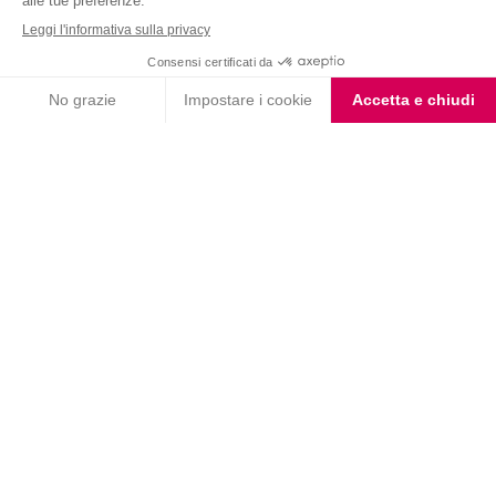
ascoltato con attenzione.
Infine, come per ogni esercizio,
un uso eccessivo senza recupero
può
portare a stanchezza cronica, infiammazioni o piccole tendiniti. L’ideale è
alternare l’ellittica ad altre attività e concedersi giorni di riposo attivo per
rigenerare corpo e mente.
Come integrare l’ellittica in uno stile
di vita sano
L’ellittica funziona ancora meglio se inserita in un contesto di
abitudini
equilibrate
. Ecco alcuni consigli:
Alternala ad altri esercizi
, come
total body
, camminata veloce,
pilates o il lavoro a corpo libero.
Cura l’alimentazione
: bilancia carboidrati, proteine e grassi.
Inserisci sessioni di allenamento più brevi ma più frequenti, come 15
minuti di esercizi intensi, tra cui anche i
burpees
.
L’ellittica è
versatile
,
accessibile
e
adatta a ogni livello
di allenamento. È