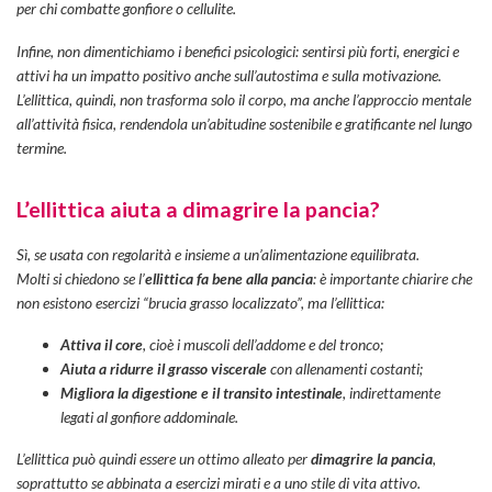
per chi combatte gonfiore o cellulite.
Infine, non dimentichiamo i benefici psicologici: sentirsi più forti, energici e
attivi ha un impatto positivo anche sull’autostima e sulla motivazione.
L’ellittica, quindi, non trasforma solo il corpo, ma anche l’approccio mentale
all’attività fisica, rendendola un’abitudine sostenibile e gratificante nel lungo
termine.
L’ellittica aiuta a dimagrire la pancia?
Sì, se usata con regolarità e insieme a un’alimentazione equilibrata.
Molti si chiedono se l’
ellittica fa bene alla pancia
: è importante chiarire che
non esistono esercizi “brucia grasso localizzato”, ma l’ellittica:
Attiva il core
, cioè i muscoli dell’addome e del tronco;
Aiuta a ridurre il grasso viscerale
con allenamenti costanti;
Migliora la digestione e il transito intestinale
, indirettamente
legati al gonfiore addominale.
L’ellittica può quindi essere un ottimo alleato per
dimagrire la pancia
,
soprattutto se abbinata a esercizi mirati e a uno stile di vita attivo.