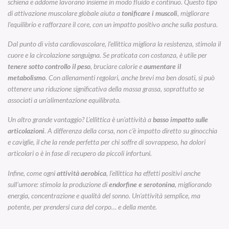
schiena e addome lavorano insieme in modo fluido e continuo. Questo tipo
di attivazione muscolare globale aiuta a
tonificare i muscoli
, migliorare
l’equilibrio e rafforzare il core, con un impatto positivo anche sulla postura.
Dal punto di vista cardiovascolare, l’ellittica migliora la resistenza, stimola il
cuore e la circolazione sanguigna. Se praticata con costanza, è utile per
tenere sotto controllo il peso
, bruciare calorie e
aumentare il
metabolismo
. Con allenamenti regolari, anche brevi ma ben dosati, si può
ottenere una riduzione significativa della massa grassa, soprattutto se
associati a un’alimentazione equilibrata.
Un altro grande vantaggio? L’ellittica è un’attività a
basso impatto sulle
articolazioni
. A differenza della corsa, non c’è impatto diretto su ginocchia
e caviglie, il che la rende perfetta per chi soffre di sovrappeso, ha dolori
articolari o è in fase di recupero da piccoli infortuni.
Infine, come ogni
attività aerobica
, l’ellittica ha effetti positivi anche
sull’umore: stimola la produzione di
endorfine e serotonina
, migliorando
energia, concentrazione e qualità del sonno. Un’attività semplice, ma
potente, per prendersi cura del corpo… e della mente.