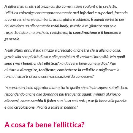
A differenza di altri attrezzi cardio come il tapis roulant o la cyclette,
l’ellittica coinvolge contemporaneamente
arti inferiori e superiori
, facendo
lavorare in sinergia gambe, braccia, glutei e addome. È quindi perfetta per
chi desidera un allenamento
total body
, mirato a migliorare non solo
l’aspetto fisico, ma anche la
resistenza, la coordinazione e il benessere
generale
.
Negli ultimi anni, il suo utilizzo è cresciuto anche tra chi si allena a casa,
grazie alla semplicità d’uso e alla possibilità di variare l’intensità. Ma
quali
sono i veri benefici dell’ellittica?
Fa davvero bene come si dice? Può
aiutare a
dimagrire, tonificare, combattere la cellulite
e migliorare la
forma fisica? E ci sono controindicazioni da conoscere?
In questo articolo approfondiamo tutto quello che c’è da sapere sull’ellittica,
rispondendo anche alle domande più frequenti:
quanti minuti al giorno
allenarsi
,
come cambia il fisico
con l’uso costante, e
se fa bene alla pancia
e alla circolazione
. Pronti a salire in pedana?
A cosa fa bene l’ellittica?