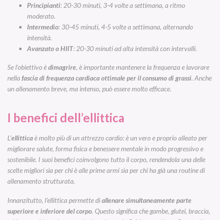
Principianti
: 20-30 minuti, 3-4 volte a settimana, a ritmo
moderato.
Intermedio
: 30-45 minuti, 4-5 volte a settimana, alternando
intensità.
Avanzato o HIIT
: 20-30 minuti ad alta intensità con intervalli.
Se l’obiettivo è
dimagrire
, è importante mantenere la frequenza e lavorare
nella
fascia di frequenza cardiaca ottimale per il consumo di grassi
. Anche
un allenamento breve, ma intenso, può essere molto efficace.
I benefici dell’ellittica
L’
ellittica
è molto più di un attrezzo cardio: è un vero e proprio alleato per
migliorare salute, forma fisica e benessere mentale in modo progressivo e
sostenibile. I suoi benefici coinvolgono tutto il corpo, rendendola una delle
scelte migliori sia per chi è alle prime armi sia per chi ha già una routine di
allenamento strutturata.
Innanzitutto, l’ellittica permette di
allenare simultaneamente parte
superiore e inferiore del corpo
. Questo significa che gambe, glutei, braccia,