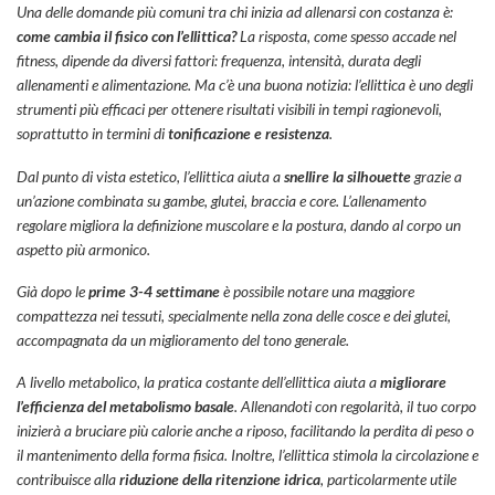
Una delle domande più comuni tra chi inizia ad allenarsi con costanza è:
come cambia il fisico con l’ellittica?
La risposta, come spesso accade nel
fitness, dipende da diversi fattori: frequenza, intensità, durata degli
allenamenti e alimentazione. Ma c’è una buona notizia: l’ellittica è uno degli
strumenti più efficaci per ottenere risultati visibili in tempi ragionevoli,
soprattutto in termini di
tonificazione e resistenza
.
Dal punto di vista estetico, l’ellittica aiuta a
snellire la silhouette
grazie a
un’azione combinata su gambe, glutei, braccia e core. L’allenamento
regolare migliora la definizione muscolare e la postura, dando al corpo un
aspetto più armonico.
Già dopo le
prime 3-4 settimane
è possibile notare una maggiore
compattezza nei tessuti, specialmente nella zona delle cosce e dei glutei,
accompagnata da un miglioramento del tono generale.
A livello metabolico, la pratica costante dell’ellittica aiuta a
migliorare
l’efficienza del metabolismo basale
. Allenandoti con regolarità, il tuo corpo
inizierà a bruciare più calorie anche a riposo, facilitando la perdita di peso o
il mantenimento della forma fisica. Inoltre, l’ellittica stimola la circolazione e
contribuisce alla
riduzione della ritenzione idrica
, particolarmente utile