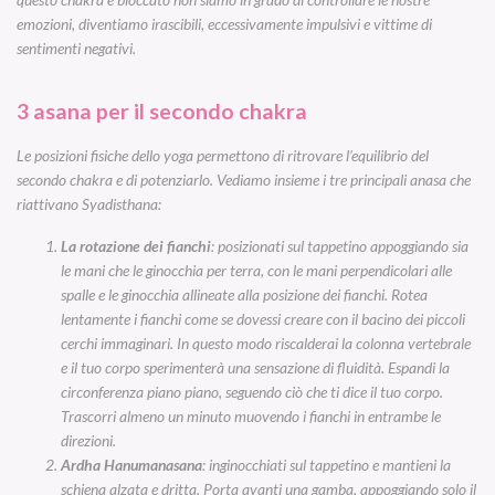
emozioni, diventiamo irascibili, eccessivamente impulsivi e vittime di
sentimenti negativi.
3 asana per il secondo chakra
Le posizioni fisiche dello yoga permettono di ritrovare l’equilibrio del
secondo chakra e di potenziarlo. Vediamo insieme i tre principali anasa che
riattivano Syadisthana:
La rotazione dei fianchi
: posizionati sul tappetino appoggiando sia
le mani che le ginocchia per terra, con le mani perpendicolari alle
spalle e le ginocchia allineate alla posizione dei fianchi. Rotea
lentamente i fianchi come se dovessi creare con il bacino dei piccoli
cerchi immaginari. In questo modo riscalderai la colonna vertebrale
e il tuo corpo sperimenterà una sensazione di fluidità. Espandi la
circonferenza piano piano, seguendo ciò che ti dice il tuo corpo.
Trascorri almeno un minuto muovendo i fianchi in entrambe le
direzioni.
Ardha Hanumanasana
: inginocchiati sul tappetino e mantieni la
schiena alzata e dritta. Porta avanti una gamba, appoggiando solo il