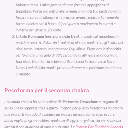
tallone a terra. L’altra gamba rimane ferma e appoggiata al
tappetino. Porta ora entrambe le mani ai lati del tuo piede davanti.
Inspira e cerca di allungare il torace in avanti, espira e lentamente
torna indietro con il busto. Ripeti questo movimento in avanti e
indietro per almeno 20 volte.
Utkata Konasana (posizione della Dea)
: in piedi, sul tappetino, in
posizione eretta, distanzia i tuoi piedi più che puoi e rivolgi le dita dei
piedi verso l’esterno, mantenendo l’equilibrio. Piega ora le ginocchia
per formare un angolo di 90°, cercando di allineare le ginocchia ai
tuoi piedi. Mantieni la schiena dritta e tendi la testa verso l’alto.
Unisci i palmi della mani e prova a rimanere in posizione per almeno
1 minuto.
Pesoforma per il secondo chakra
Il secondo chakra ha come colore di riferimento l’
arancione
e l’organo di
senso che lo rappresenta è il
gusto.
Proprio per questo Pesoforma ha creato
due prodotti in grado di regalare un piacere intenso sia nel caso in cui si
abbia voglia di sgranocchiare qualcosa di leggero e goloso, sia che si desideri
idratarsi con qualcosa di sano e nutriente. Le
Protein Bar Fondente Arancia