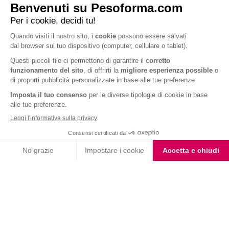
APERITIVO
Fragola e banana: il ghiacciolo fai da te più fresco
e goloso dell’estate
40 kcal
5 min.
5.0
Iscriviti alla newsletter
Letta l'
informativa privacy
, acconsento all'iscrizione alla newsletter
periodica di Nutrition et Santé