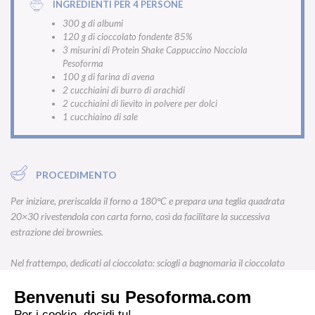
INGREDIENTI PER 4 PERSONE
300 g di albumi
120 g di cioccolato fondente 85%
3 misurini di Protein Shake Cappuccino Nocciola
Pesoforma
100 g di farina di avena
2 cucchiaini di burro di arachidi
2 cucchiaini di lievito in polvere per dolci
1 cucchiaino di sale
PROCEDIMENTO
Per iniziare, preriscalda il forno a 180°C e prepara una teglia quadrata
20×30 rivestendola con carta forno, così da facilitare la successiva
estrazione dei brownies.
Nel frattempo, dedicati al cioccolato: sciogli a bagnomaria il cioccolato
fondente insieme al burro di arachidi, mescolando con cura fino a ottenere
una crema liscia e omogenea.
Successivamente, prepara la base proteica montando leggermente gli