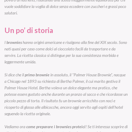
vuole soddisfare la voglia di dolce senza eccedere con zuccheri e grassi poco
salutari.
Un po’ di storia
I
brownies
hanno origini americane e risalgono alla fine del XIX secolo. Sono
nati quasi per caso come dolci al cioccolato facili da trasportare e da
servire. La ricetta classica si distingue per la sua consistenza morbida e
leggermente umida.
Si dice che il
primo brownie
in assoluto, il “Palmer House Brownie”, nacque
a Chicago nel 1893 su richiesta di Bertha Palmer, il cui marito gestiva il
Palmer House Hotel. Bertha voleva un dolce elegante ma pratico, che
potesse essere gustato anche durante un pranzo al sacco e che ricordasse un
piccolo pezzo di torta. Il risultato fu un brownie arricchito con noci e
ricoperto di glassa alle albicocche, ancora oggi servito agli ospiti dell’hotel
seguendo la ricetta originale.
Vediamo ora
come preparare i brownies proteici
! Se ti interessa scoprire di