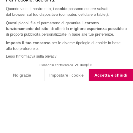
albumi in una ciotola capiente con un pizzico di sale; a parte, unisci la farina
d’avena e il lievito. A questo punto, incorpora delicatamente il composto di
cioccolato e burro di arachidi agli albumi, quindi aggiungi 3 misurini di
Protein Shake Cappuccino Nocciola Pesoforma. Continua a mescolare fino
a ottenere un impasto uniforme e ben amalgamato.
Una volta pronto, versa il composto nella teglia preparata in precedenza e
livella la superficie con una spatola. Cuoci in forno per circa 25-30 minuti,
controllando la cottura: inserendo uno stecchino al centro dovrà risultare
leggermente umido, così da garantire un cuore morbido. Infine, sforna i
brownies e lasciali raffreddare nella teglia per una decina di minuti prima di
tagliarli a quadratini e servirli.
Buon appetito da Pesoforma!