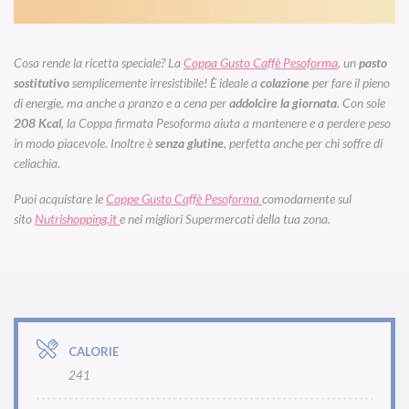
Cosa rende la ricetta speciale? La
Coppa Gusto Caffè Pesoforma
,
un
pasto
sostitutivo
semplicemente irresistibile! È ideale a
colazione
per fare il pieno
di energie, ma anche a pranzo e a cena per
addolcire la giornata
. Con sole
208 Kcal
, la Coppa firmata Pesoforma aiuta a mantenere e a perdere peso
in modo piacevole. Inoltre è
senza glutine
, perfetta anche per chi soffre di
celiachia.
Puoi acquistare le
Coppe Gusto Caffè Pesoforma
comodamente sul
sito
Nutrishopping.it
e nei migliori Supermercati della tua zona.
CALORIE
241