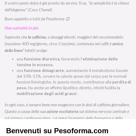
Il vostro pasto dolce è già pronto da servire. Si sa, “la semplicità è la chiave
dell’eleganza” (Coco Chanel).
Buon appetito a tutti da Pesoforma 😉
Una curiosità in più
Sapevate che
la caffeina
, a dosaggi elevati, maggiori del raccomandato
(massimo 400 mg/giorno, circa 3 tazzine), contenuta nel caffè è
amica
della linea
? Infatti svolge:
una
funzione diuretica
, favorendo l’
eliminazione delle
tossine in eccesso.
una
funzione dimagrante
, aumentando il metabolismo basale
del 10%-15%, ovvero le calorie spese dal corpo per le normali
funzioni fisiologiche. In questo modo, contribuisce alla
perdita di
peso.
Ha anche un effetto lipolitico diretto, infatti facilita la
mobilitazione degli acidi grassi
.
In ogni caso, è sempre bene non esagerare con le dosi di caffeina giornaliere.
Questo a causa della sua
azione eccitatoria
sul sistema nervoso centrale e
sul sistema cardiovascolare, cui segue l’aumento della frequenza e della
contrazione cardiaca con effetti vasocostrittori.