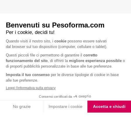
ALTRE RICETTE
APERITIVO
Fragola e banana: il ghiacciolo fai da te più fresco
e goloso dell’estate
40 kcal
5 min.
5.0
Iscriviti alla newsletter